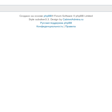
Создано на основе
phpBB
® Forum Software © phpBB Limited
Style subsilver3.3. Design by
CabinetAdmina.ru
Русская поддержка phpBB
Конфиденциальность
|
Правила