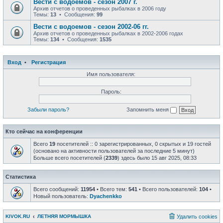
Вести с водоемов - сезон 2007 г.
Архив отчетов о проведенных рыбалках в 2006 году
Темы:
13
• Сообщения:
99
Вести с водоемов - сезон 2002-06 гг.
Архив отчетов о проведенных рыбалках в 2002-2006 годах
Темы:
134
• Сообщения:
1535
Вход
•
Регистрация
Имя пользователя:
Пароль:
Забыли пароль?
Запомнить меня
Кто сейчас на конференции
Всего
19
посетителей :: 0 зарегистрированных, 0 скрытых и 19 гостей
(основано на активности пользователей за последние 5 минут)
Больше всего посетителей (
2339
) здесь было 15 авг 2025, 08:33
Статистика
Всего сообщений:
11954
• Всего тем:
541
• Всего пользователей:
104
•
Новый пользователь:
Dyachenkko
KIVOK.RU
ЛЕТНЯЯ МОРМЫШКА
Удалить cookies