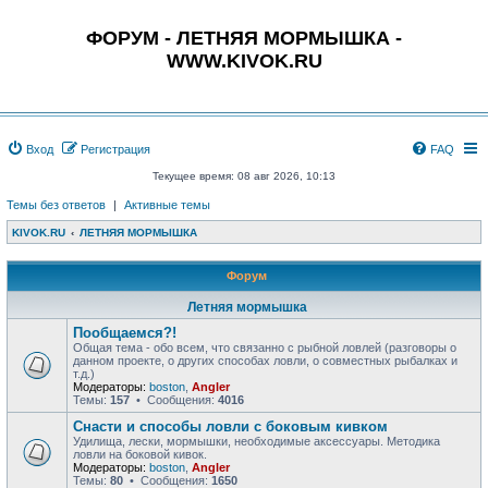
ФОРУМ - ЛЕТНЯЯ МОРМЫШКА -
WWW.KIVOK.RU
Вход
Регистрация
FAQ
Текущее время: 08 авг 2026, 10:13
Темы без ответов
|
Активные темы
KIVOK.RU
ЛЕТНЯЯ МОРМЫШКА
Форум
Летняя мормышка
Пообщаемся?!
Общая тема - обо всем, что связанно с рыбной ловлей (разговоры о
данном проекте, о других способах ловли, о совместных рыбалках и
т.д.)
Модераторы:
boston
,
Angler
Темы:
157
• Сообщения:
4016
Снасти и способы ловли с боковым кивком
Удилища, лески, мормышки, необходимые аксессуары. Методика
ловли на боковой кивок.
Модераторы:
boston
,
Angler
Темы:
80
• Сообщения:
1650