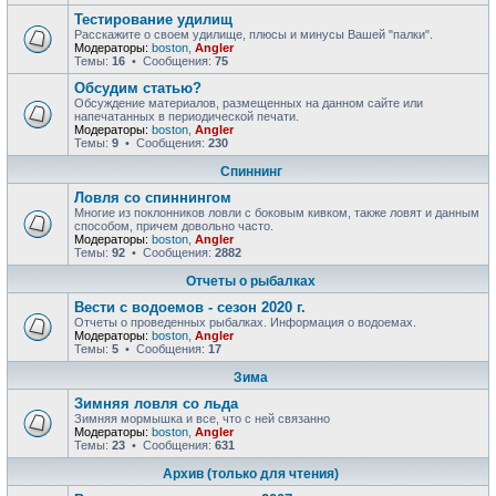
Тестирование удилищ
Расскажите о своем удилище, плюсы и минусы Вашей "палки".
Модераторы:
boston
,
Angler
Темы:
16
• Сообщения:
75
Обсудим статью?
Обсуждение материалов, размещенных на данном сайте или
напечатанных в периодической печати.
Модераторы:
boston
,
Angler
Темы:
9
• Сообщения:
230
Спиннинг
Ловля со спиннингом
Многие из поклонников ловли с боковым кивком, также ловят и данным
способом, причем довольно часто.
Модераторы:
boston
,
Angler
Темы:
92
• Сообщения:
2882
Отчеты о рыбалках
Вести с водоемов - сезон 2020 г.
Отчеты о проведенных рыбалках. Информация о водоемах.
Модераторы:
boston
,
Angler
Темы:
5
• Сообщения:
17
Зима
Зимняя ловля со льда
Зимняя мормышка и все, что с ней связанно
Модераторы:
boston
,
Angler
Темы:
23
• Сообщения:
631
Архив (только для чтения)