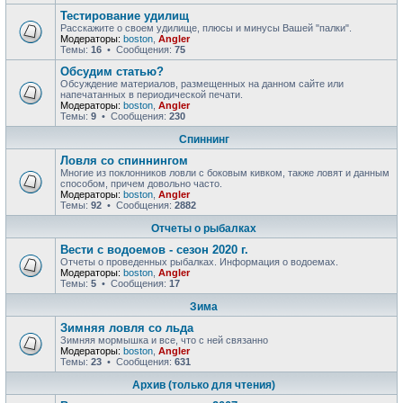
Тестирование удилищ
Расскажите о своем удилище, плюсы и минусы Вашей "палки".
Модераторы:
boston
,
Angler
Темы:
16
• Сообщения:
75
Обсудим статью?
Обсуждение материалов, размещенных на данном сайте или
напечатанных в периодической печати.
Модераторы:
boston
,
Angler
Темы:
9
• Сообщения:
230
Спиннинг
Ловля со спиннингом
Многие из поклонников ловли с боковым кивком, также ловят и данным
способом, причем довольно часто.
Модераторы:
boston
,
Angler
Темы:
92
• Сообщения:
2882
Отчеты о рыбалках
Вести с водоемов - сезон 2020 г.
Отчеты о проведенных рыбалках. Информация о водоемах.
Модераторы:
boston
,
Angler
Темы:
5
• Сообщения:
17
Зима
Зимняя ловля со льда
Зимняя мормышка и все, что с ней связанно
Модераторы:
boston
,
Angler
Темы:
23
• Сообщения:
631
Архив (только для чтения)