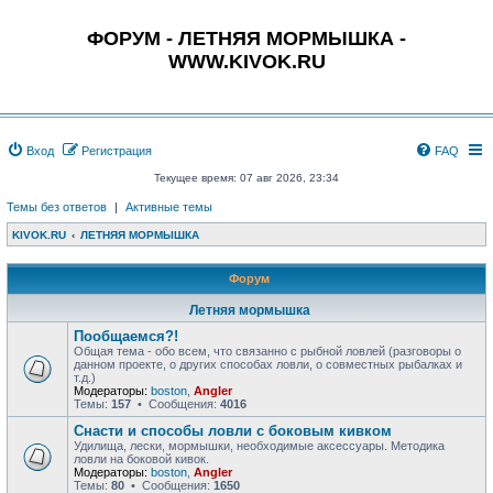
ФОРУМ - ЛЕТНЯЯ МОРМЫШКА -
WWW.KIVOK.RU
Вход
Регистрация
FAQ
Текущее время: 07 авг 2026, 23:34
Темы без ответов
|
Активные темы
KIVOK.RU
ЛЕТНЯЯ МОРМЫШКА
Форум
Летняя мормышка
Пообщаемся?!
Общая тема - обо всем, что связанно с рыбной ловлей (разговоры о
данном проекте, о других способах ловли, о совместных рыбалках и
т.д.)
Модераторы:
boston
,
Angler
Темы:
157
• Сообщения:
4016
Снасти и способы ловли с боковым кивком
Удилища, лески, мормышки, необходимые аксессуары. Методика
ловли на боковой кивок.
Модераторы:
boston
,
Angler
Темы:
80
• Сообщения:
1650