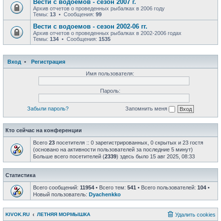
Вести с водоемов - сезон 2007 г.
Архив отчетов о проведенных рыбалках в 2006 году
Темы:
13
• Сообщения:
99
Вести с водоемов - сезон 2002-06 гг.
Архив отчетов о проведенных рыбалках в 2002-2006 годах
Темы:
134
• Сообщения:
1535
Вход
•
Регистрация
Имя пользователя:
Пароль:
Забыли пароль?
Запомнить меня
Кто сейчас на конференции
Всего
23
посетителя :: 0 зарегистрированных, 0 скрытых и 23 гостя
(основано на активности пользователей за последние 5 минут)
Больше всего посетителей (
2339
) здесь было 15 авг 2025, 08:33
Статистика
Всего сообщений:
11954
• Всего тем:
541
• Всего пользователей:
104
•
Новый пользователь:
Dyachenkko
KIVOK.RU
ЛЕТНЯЯ МОРМЫШКА
Удалить cookies