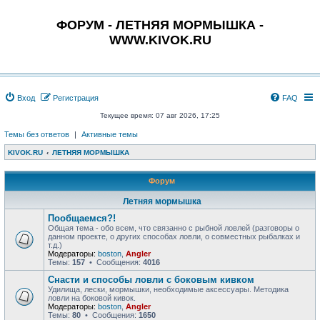
ФОРУМ - ЛЕТНЯЯ МОРМЫШКА -
WWW.KIVOK.RU
Вход
Регистрация
FAQ
Текущее время: 07 авг 2026, 17:25
Темы без ответов
|
Активные темы
KIVOK.RU
ЛЕТНЯЯ МОРМЫШКА
Форум
Летняя мормышка
Пообщаемся?!
Общая тема - обо всем, что связанно с рыбной ловлей (разговоры о
данном проекте, о других способах ловли, о совместных рыбалках и
т.д.)
Модераторы:
boston
,
Angler
Темы:
157
• Сообщения:
4016
Снасти и способы ловли с боковым кивком
Удилища, лески, мормышки, необходимые аксессуары. Методика
ловли на боковой кивок.
Модераторы:
boston
,
Angler
Темы:
80
• Сообщения:
1650