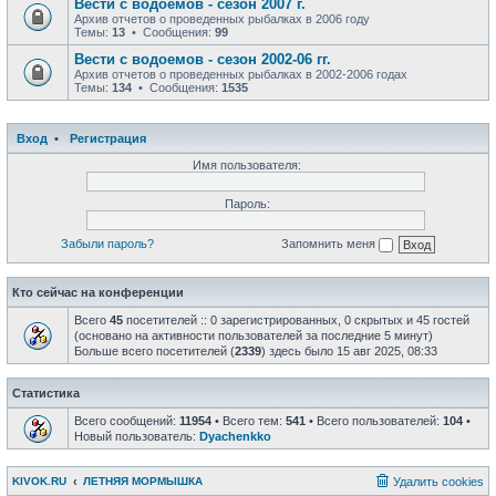
Вести с водоемов - сезон 2007 г.
Архив отчетов о проведенных рыбалках в 2006 году
Темы:
13
• Сообщения:
99
Вести с водоемов - сезон 2002-06 гг.
Архив отчетов о проведенных рыбалках в 2002-2006 годах
Темы:
134
• Сообщения:
1535
Вход
•
Регистрация
Имя пользователя:
Пароль:
Забыли пароль?
Запомнить меня
Кто сейчас на конференции
Всего
45
посетителей :: 0 зарегистрированных, 0 скрытых и 45 гостей
(основано на активности пользователей за последние 5 минут)
Больше всего посетителей (
2339
) здесь было 15 авг 2025, 08:33
Статистика
Всего сообщений:
11954
• Всего тем:
541
• Всего пользователей:
104
•
Новый пользователь:
Dyachenkko
KIVOK.RU
ЛЕТНЯЯ МОРМЫШКА
Удалить cookies