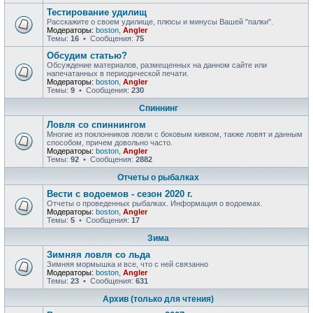
Тестирование удилищ
Расскажите о своем удилище, плюсы и минусы Вашей "палки".
Модераторы:
boston
,
Angler
Темы:
16
• Сообщения:
75
Обсудим статью?
Обсуждение материалов, размещенных на данном сайте или
напечатанных в периодической печати.
Модераторы:
boston
,
Angler
Темы:
9
• Сообщения:
230
Спиннинг
Ловля со спиннингом
Многие из поклонников ловли с боковым кивком, также ловят и данным
способом, причем довольно часто.
Модераторы:
boston
,
Angler
Темы:
92
• Сообщения:
2882
Отчеты о рыбалках
Вести с водоемов - сезон 2020 г.
Отчеты о проведенных рыбалках. Информация о водоемах.
Модераторы:
boston
,
Angler
Темы:
5
• Сообщения:
17
Зима
Зимняя ловля со льда
Зимняя мормышка и все, что с ней связанно
Модераторы:
boston
,
Angler
Темы:
23
• Сообщения:
631
Архив (только для чтения)