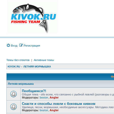
Вход
Регистрация
Темы без ответов
|
Активные темы
KIVOK.RU
ЛЕТНЯЯ МОРМЫШКА
Ф
Летняя мормышка
Пообщаемся?!
Общая тема - обо всем, что связанно с рыбной ловлей (разговоры о д
Модераторы:
boston
,
Angler
Снасти и способы ловли с боковым кивком
Удилища, лески, мормышки, необходимые аксессуары. Методика ловли
Модераторы:
boston
,
Angler