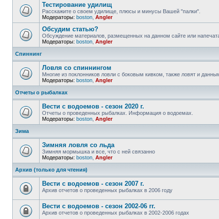
Тестирование удилищ
Расскажите о своем удилище, плюсы и минусы Вашей "палки".
Модераторы:
boston
,
Angler
Обсудим статью?
Обсуждение материалов, размещенных на данном сайте или напечата
Модераторы:
boston
,
Angler
Спиннинг
Ловля со спиннингом
Многие из поклонников ловли с боковым кивком, также ловят и данны
Модераторы:
boston
,
Angler
Отчеты о рыбалках
Вести с водоемов - сезон 2020 г.
Отчеты о проведенных рыбалках. Информация о водоемах.
Модераторы:
boston
,
Angler
Зима
Зимняя ловля со льда
Зимняя мормышка и все, что с ней связанно
Модераторы:
boston
,
Angler
Архив (только для чтения)
Вести с водоемов - сезон 2007 г.
Архив отчетов о проведенных рыбалках в 2006 году
Вести с водоемов - сезон 2002-06 гг.
Архив отчетов о проведенных рыбалках в 2002-2006 годах