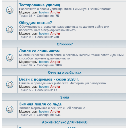
Тестирование удилищ
Расскажите о своем удилище, плюсы и минусы Вашей "палки".
Модераторы:
boston
,
Angler
Темы:
16
• Сообщения:
75
Обсудим статью?
Обсуждение материалов, размещенных на данном сайте или
напечатанных в периодической печати.
Модераторы:
boston
,
Angler
Темы:
9
• Сообщения:
230
Спиннинг
Ловля со спиннингом
Многие из поклонников ловли с боковым кивком, также ловят и данным
способом, причем довольно часто.
Модераторы:
boston
,
Angler
Темы:
92
• Сообщения:
2882
Отчеты о рыбалках
Вести с водоемов - сезон 2020 г.
Отчеты о проведенных рыбалках. Информация о водоемах.
Модераторы:
boston
,
Angler
Темы:
5
• Сообщения:
17
Зима
Зимняя ловля со льда
Зимняя мормышка и все, что с ней связанно
Модераторы:
boston
,
Angler
Темы:
23
• Сообщения:
631
Архив (только для чтения)