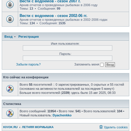
Вести с водоемов - сезон 2007 г.
Архив отчетов о проведенных рыбалках в 2006 году
Темы:
13
• Сообщения:
99
Вести с водоемов - сезон 2002-06 гг.
Архив отчетов о проведенных рыбалках в 2002-2006 годах
Темы:
134
• Сообщения:
1535
Вход
•
Регистрация
Имя пользователя:
Пароль:
Забыли пароль?
Запомнить меня
Кто сейчас на конференции
Всего
55
посетителей :: 0 зарегистрированных, 0 скрытых и 55 гостей
(основано на активности пользователей за последние 5 минут)
Больше всего посетителей (
2339
) здесь было 15 авг 2025, 08:33
Статистика
Всего сообщений:
11954
• Всего тем:
541
• Всего пользователей:
104
•
Новый пользователь:
Dyachenkko
KIVOK.RU
ЛЕТНЯЯ МОРМЫШКА
Удалить cookies