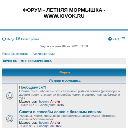
ФОРУМ - ЛЕТНЯЯ МОРМЫШКА -
WWW.KIVOK.RU
Вход
Регистрация
FAQ
Текущее время: 09 авг 2026, 12:50
Темы без ответов
|
Активные темы
KIVOK.RU
ЛЕТНЯЯ МОРМЫШКА
Форум
Летняя мормышка
Пообщаемся?!
Общая тема - обо всем, что связанно с рыбной ловлей (разговоры о
данном проекте, о других способах ловли, о совместных рыбалках и
т.д.)
Модераторы:
boston
,
Angler
Темы:
157
• Сообщения:
4016
Снасти и способы ловли с боковым кивком
Удилища, лески, мормышки, необходимые аксессуары. Методика
ловли на боковой кивок.
Модераторы:
boston
,
Angler
Темы:
80
• Сообщения:
1650