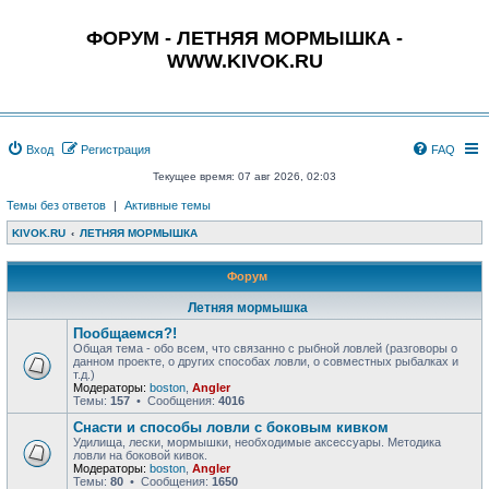
ФОРУМ - ЛЕТНЯЯ МОРМЫШКА -
WWW.KIVOK.RU
Вход
Регистрация
FAQ
Текущее время: 07 авг 2026, 02:03
Темы без ответов
|
Активные темы
KIVOK.RU
ЛЕТНЯЯ МОРМЫШКА
Форум
Летняя мормышка
Пообщаемся?!
Общая тема - обо всем, что связанно с рыбной ловлей (разговоры о
данном проекте, о других способах ловли, о совместных рыбалках и
т.д.)
Модераторы:
boston
,
Angler
Темы:
157
• Сообщения:
4016
Снасти и способы ловли с боковым кивком
Удилища, лески, мормышки, необходимые аксессуары. Методика
ловли на боковой кивок.
Модераторы:
boston
,
Angler
Темы:
80
• Сообщения:
1650