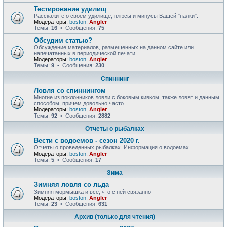
Тестирование удилищ
Расскажите о своем удилище, плюсы и минусы Вашей "палки".
Модераторы:
boston
,
Angler
Темы:
16
• Сообщения:
75
Обсудим статью?
Обсуждение материалов, размещенных на данном сайте или
напечатанных в периодической печати.
Модераторы:
boston
,
Angler
Темы:
9
• Сообщения:
230
Спиннинг
Ловля со спиннингом
Многие из поклонников ловли с боковым кивком, также ловят и данным
способом, причем довольно часто.
Модераторы:
boston
,
Angler
Темы:
92
• Сообщения:
2882
Отчеты о рыбалках
Вести с водоемов - сезон 2020 г.
Отчеты о проведенных рыбалках. Информация о водоемах.
Модераторы:
boston
,
Angler
Темы:
5
• Сообщения:
17
Зима
Зимняя ловля со льда
Зимняя мормышка и все, что с ней связанно
Модераторы:
boston
,
Angler
Темы:
23
• Сообщения:
631
Архив (только для чтения)