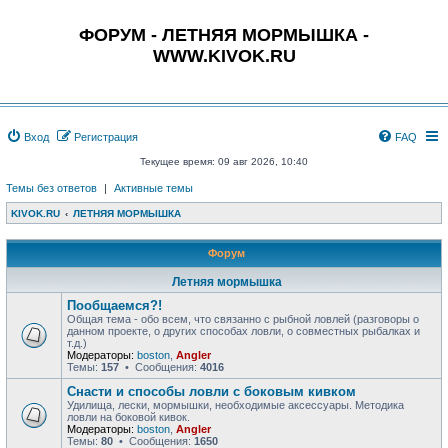
ФОРУМ - ЛЕТНЯЯ МОРМЫШКА -
WWW.KIVOK.RU
Вход
Регистрация
FAQ
Текущее время: 09 авг 2026, 10:40
Темы без ответов
|
Активные темы
KIVOK.RU
ЛЕТНЯЯ МОРМЫШКА
Форум
Летняя мормышка
Пообщаемся?!
Общая тема - обо всем, что связанно с рыбной ловлей (разговоры о
данном проекте, о других способах ловли, о совместных рыбалках и
т.д.)
Модераторы:
boston
,
Angler
Темы:
157
• Сообщения:
4016
Снасти и способы ловли с боковым кивком
Удилища, лески, мормышки, необходимые аксессуары. Методика
ловли на боковой кивок.
Модераторы:
boston
,
Angler
Темы:
80
• Сообщения:
1650