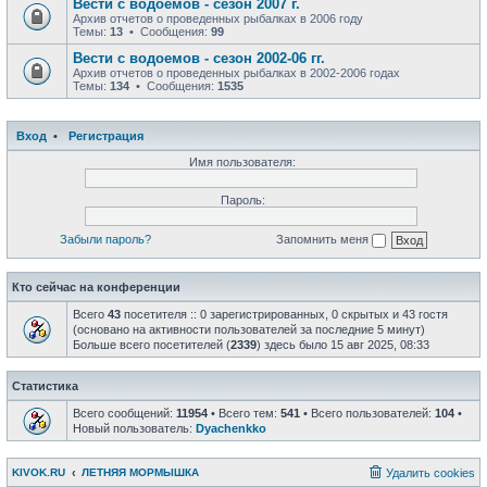
Вести с водоемов - сезон 2007 г.
Архив отчетов о проведенных рыбалках в 2006 году
Темы:
13
• Сообщения:
99
Вести с водоемов - сезон 2002-06 гг.
Архив отчетов о проведенных рыбалках в 2002-2006 годах
Темы:
134
• Сообщения:
1535
Вход
•
Регистрация
Имя пользователя:
Пароль:
Забыли пароль?
Запомнить меня
Кто сейчас на конференции
Всего
43
посетителя :: 0 зарегистрированных, 0 скрытых и 43 гостя
(основано на активности пользователей за последние 5 минут)
Больше всего посетителей (
2339
) здесь было 15 авг 2025, 08:33
Статистика
Всего сообщений:
11954
• Всего тем:
541
• Всего пользователей:
104
•
Новый пользователь:
Dyachenkko
KIVOK.RU
ЛЕТНЯЯ МОРМЫШКА
Удалить cookies