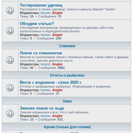
Тестирование удилищ
Расскажите о своем удилище, плюсы и минусы Вашей "палки".
Модераторы:
boston
,
Angler
Темы:
16
• Сообщения:
75
Обсудим статью?
Обсуждение материалов, размещенных на данном сайте или
напечатанных в периодической печати.
Модераторы:
boston
,
Angler
Темы:
9
• Сообщения:
230
Спиннинг
Ловля со спиннингом
Многие из поклонников ловли с боковым кивком, также ловят и данным
способом, причем довольно часто.
Модераторы:
boston
,
Angler
Темы:
92
• Сообщения:
2882
Отчеты о рыбалках
Вести с водоемов - сезон 2020 г.
Отчеты о проведенных рыбалках. Информация о водоемах.
Модераторы:
boston
,
Angler
Темы:
5
• Сообщения:
17
Зима
Зимняя ловля со льда
Зимняя мормышка и все, что с ней связанно
Модераторы:
boston
,
Angler
Темы:
23
• Сообщения:
631
Архив (только для чтения)