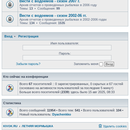
Вести с водоемов - сезон 2007 г.
Архив отчетов о проведенных рыбалках в 2006 году
Темы:
13
• Сообщения:
99
Вести с водоемов - сезон 2002-06 гг.
Архив отчетов о проведенных рыбалках в 2002-2006 годах
Темы:
134
• Сообщения:
1535
Вход
•
Регистрация
Имя пользователя:
Пароль:
Забыли пароль?
Запомнить меня
Кто сейчас на конференции
Всего
67
посетителей :: 0 зарегистрированных, 0 скрытых и 67 гостей
(основано на активности пользователей за последние 5 минут)
Больше всего посетителей (
2339
) здесь было 15 авг 2025, 08:33
Статистика
Всего сообщений:
11954
• Всего тем:
541
• Всего пользователей:
104
•
Новый пользователь:
Dyachenkko
KIVOK.RU
ЛЕТНЯЯ МОРМЫШКА
Удалить cookies