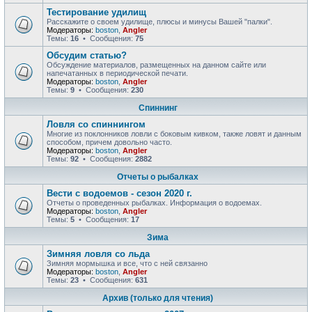
Тестирование удилищ
Расскажите о своем удилище, плюсы и минусы Вашей "палки".
Модераторы:
boston
,
Angler
Темы:
16
• Сообщения:
75
Обсудим статью?
Обсуждение материалов, размещенных на данном сайте или
напечатанных в периодической печати.
Модераторы:
boston
,
Angler
Темы:
9
• Сообщения:
230
Спиннинг
Ловля со спиннингом
Многие из поклонников ловли с боковым кивком, также ловят и данным
способом, причем довольно часто.
Модераторы:
boston
,
Angler
Темы:
92
• Сообщения:
2882
Отчеты о рыбалках
Вести с водоемов - сезон 2020 г.
Отчеты о проведенных рыбалках. Информация о водоемах.
Модераторы:
boston
,
Angler
Темы:
5
• Сообщения:
17
Зима
Зимняя ловля со льда
Зимняя мормышка и все, что с ней связанно
Модераторы:
boston
,
Angler
Темы:
23
• Сообщения:
631
Архив (только для чтения)