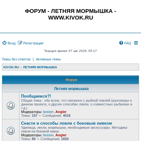
ФОРУМ - ЛЕТНЯЯ МОРМЫШКА -
WWW.KIVOK.RU
Вход
Регистрация
FAQ
Текущее время: 07 авг 2026, 05:17
Темы без ответов
|
Активные темы
KIVOK.RU
ЛЕТНЯЯ МОРМЫШКА
Форум
Летняя мормышка
Пообщаемся?!
Общая тема - обо всем, что связанно с рыбной ловлей (разговоры о
данном проекте, о других способах ловли, о совместных рыбалках и
т.д.)
Модераторы:
boston
,
Angler
Темы:
157
• Сообщения:
4016
Снасти и способы ловли с боковым кивком
Удилища, лески, мормышки, необходимые аксессуары. Методика
ловли на боковой кивок.
Модераторы:
boston
,
Angler
Темы:
80
• Сообщения:
1650