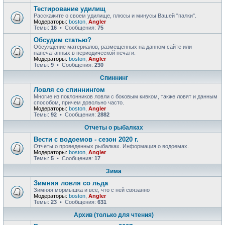
Тестирование удилищ
Расскажите о своем удилище, плюсы и минусы Вашей "палки".
Модераторы:
boston
,
Angler
Темы:
16
• Сообщения:
75
Обсудим статью?
Обсуждение материалов, размещенных на данном сайте или
напечатанных в периодической печати.
Модераторы:
boston
,
Angler
Темы:
9
• Сообщения:
230
Спиннинг
Ловля со спиннингом
Многие из поклонников ловли с боковым кивком, также ловят и данным
способом, причем довольно часто.
Модераторы:
boston
,
Angler
Темы:
92
• Сообщения:
2882
Отчеты о рыбалках
Вести с водоемов - сезон 2020 г.
Отчеты о проведенных рыбалках. Информация о водоемах.
Модераторы:
boston
,
Angler
Темы:
5
• Сообщения:
17
Зима
Зимняя ловля со льда
Зимняя мормышка и все, что с ней связанно
Модераторы:
boston
,
Angler
Темы:
23
• Сообщения:
631
Архив (только для чтения)