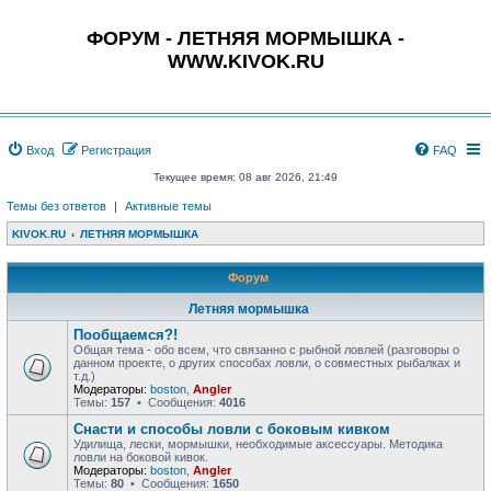
ФОРУМ - ЛЕТНЯЯ МОРМЫШКА -
WWW.KIVOK.RU
Вход
Регистрация
FAQ
Текущее время: 08 авг 2026, 21:49
Темы без ответов
|
Активные темы
KIVOK.RU
ЛЕТНЯЯ МОРМЫШКА
Форум
Летняя мормышка
Пообщаемся?!
Общая тема - обо всем, что связанно с рыбной ловлей (разговоры о
данном проекте, о других способах ловли, о совместных рыбалках и
т.д.)
Модераторы:
boston
,
Angler
Темы:
157
• Сообщения:
4016
Снасти и способы ловли с боковым кивком
Удилища, лески, мормышки, необходимые аксессуары. Методика
ловли на боковой кивок.
Модераторы:
boston
,
Angler
Темы:
80
• Сообщения:
1650