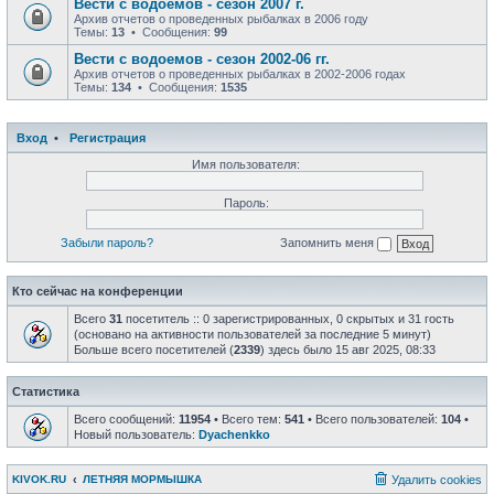
Вести с водоемов - сезон 2007 г.
Архив отчетов о проведенных рыбалках в 2006 году
Темы:
13
• Сообщения:
99
Вести с водоемов - сезон 2002-06 гг.
Архив отчетов о проведенных рыбалках в 2002-2006 годах
Темы:
134
• Сообщения:
1535
Вход
•
Регистрация
Имя пользователя:
Пароль:
Забыли пароль?
Запомнить меня
Кто сейчас на конференции
Всего
31
посетитель :: 0 зарегистрированных, 0 скрытых и 31 гость
(основано на активности пользователей за последние 5 минут)
Больше всего посетителей (
2339
) здесь было 15 авг 2025, 08:33
Статистика
Всего сообщений:
11954
• Всего тем:
541
• Всего пользователей:
104
•
Новый пользователь:
Dyachenkko
KIVOK.RU
ЛЕТНЯЯ МОРМЫШКА
Удалить cookies