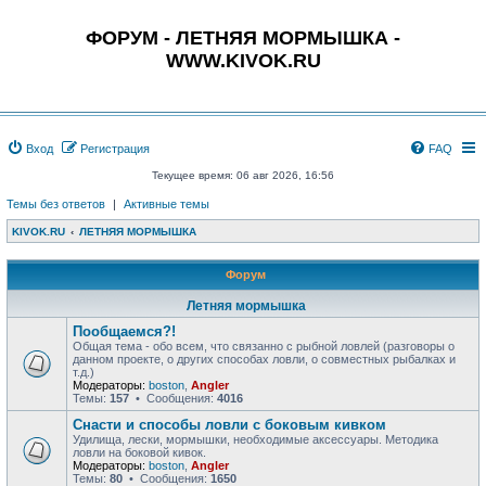
ФОРУМ - ЛЕТНЯЯ МОРМЫШКА -
WWW.KIVOK.RU
Вход
Регистрация
FAQ
Текущее время: 06 авг 2026, 16:56
Темы без ответов
|
Активные темы
KIVOK.RU
ЛЕТНЯЯ МОРМЫШКА
Форум
Летняя мормышка
Пообщаемся?!
Общая тема - обо всем, что связанно с рыбной ловлей (разговоры о
данном проекте, о других способах ловли, о совместных рыбалках и
т.д.)
Модераторы:
boston
,
Angler
Темы:
157
• Сообщения:
4016
Снасти и способы ловли с боковым кивком
Удилища, лески, мормышки, необходимые аксессуары. Методика
ловли на боковой кивок.
Модераторы:
boston
,
Angler
Темы:
80
• Сообщения:
1650