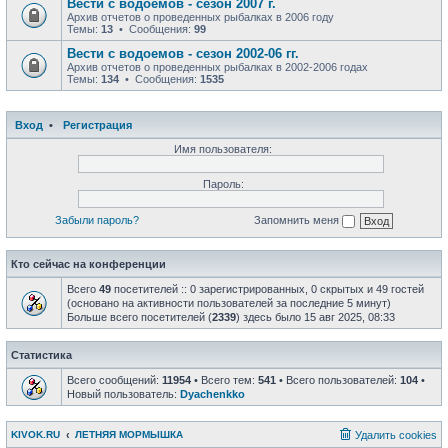
Вести с водоемов - сезон 2007 г.
Архив отчетов о проведенных рыбалках в 2006 году
Темы:
13
• Сообщения:
99
Вести с водоемов - сезон 2002-06 гг.
Архив отчетов о проведенных рыбалках в 2002-2006 годах
Темы:
134
• Сообщения:
1535
Вход
•
Регистрация
Имя пользователя:
Пароль:
Забыли пароль?
Запомнить меня
Кто сейчас на конференции
Всего
49
посетителей :: 0 зарегистрированных, 0 скрытых и 49 гостей
(основано на активности пользователей за последние 5 минут)
Больше всего посетителей (
2339
) здесь было 15 авг 2025, 08:33
Статистика
Всего сообщений:
11954
• Всего тем:
541
• Всего пользователей:
104
•
Новый пользователь:
Dyachenkko
KIVOK.RU
ЛЕТНЯЯ МОРМЫШКА
Удалить cookies