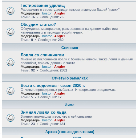
Тестирование удилищ
Расскажите о своем удилище, плюсы и минусы Вашей "палки".
Модераторы:
boston
,
Angler
Темы:
16
• Сообщения:
75
Обсудим статью?
Обсуждение материалов, размещенных на данном сайте или
напечатанных в периодической печати.
Модераторы:
boston
,
Angler
Темы:
9
• Сообщения:
230
Спиннинг
Ловля со спиннингом
Многие из поклонников ловли с боковым кивком, также ловят и данным
способом, причем довольно часто.
Модераторы:
boston
,
Angler
Темы:
92
• Сообщения:
2882
Отчеты о рыбалках
Вести с водоемов - сезон 2020 г.
Отчеты о проведенных рыбалках. Информация о водоемах.
Модераторы:
boston
,
Angler
Темы:
5
• Сообщения:
17
Зима
Зимняя ловля со льда
Зимняя мормышка и все, что с ней связанно
Модераторы:
boston
,
Angler
Темы:
23
• Сообщения:
631
Архив (только для чтения)