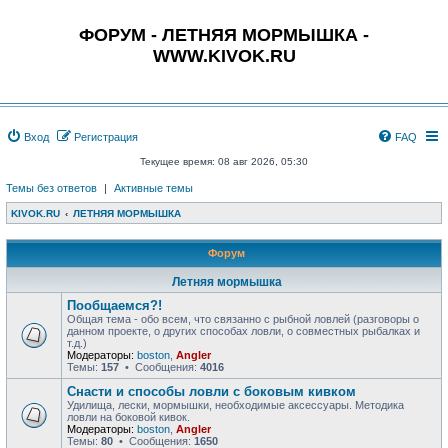
ФОРУМ - ЛЕТНЯЯ МОРМЫШКА -
WWW.KIVOK.RU
Вход
Регистрация
FAQ
Текущее время: 08 авг 2026, 05:30
Темы без ответов
|
Активные темы
KIVOK.RU
ЛЕТНЯЯ МОРМЫШКА
Форум
Летняя мормышка
Пообщаемся?!
Общая тема - обо всем, что связанно с рыбной ловлей (разговоры о
данном проекте, о других способах ловли, о совместных рыбалках и
т.д.)
Модераторы:
boston
,
Angler
Темы:
157
• Сообщения:
4016
Снасти и способы ловли с боковым кивком
Удилища, лески, мормышки, необходимые аксессуары. Методика
ловли на боковой кивок.
Модераторы:
boston
,
Angler
Темы:
80
• Сообщения:
1650