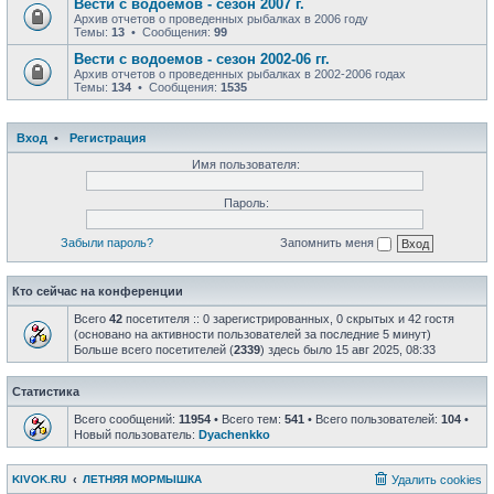
Вести с водоемов - сезон 2007 г.
Архив отчетов о проведенных рыбалках в 2006 году
Темы:
13
• Сообщения:
99
Вести с водоемов - сезон 2002-06 гг.
Архив отчетов о проведенных рыбалках в 2002-2006 годах
Темы:
134
• Сообщения:
1535
Вход
•
Регистрация
Имя пользователя:
Пароль:
Забыли пароль?
Запомнить меня
Кто сейчас на конференции
Всего
42
посетителя :: 0 зарегистрированных, 0 скрытых и 42 гостя
(основано на активности пользователей за последние 5 минут)
Больше всего посетителей (
2339
) здесь было 15 авг 2025, 08:33
Статистика
Всего сообщений:
11954
• Всего тем:
541
• Всего пользователей:
104
•
Новый пользователь:
Dyachenkko
KIVOK.RU
ЛЕТНЯЯ МОРМЫШКА
Удалить cookies