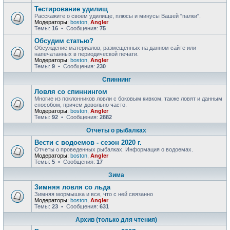
Тестирование удилищ
Расскажите о своем удилище, плюсы и минусы Вашей "палки".
Модераторы:
boston
,
Angler
Темы:
16
• Сообщения:
75
Обсудим статью?
Обсуждение материалов, размещенных на данном сайте или
напечатанных в периодической печати.
Модераторы:
boston
,
Angler
Темы:
9
• Сообщения:
230
Спиннинг
Ловля со спиннингом
Многие из поклонников ловли с боковым кивком, также ловят и данным
способом, причем довольно часто.
Модераторы:
boston
,
Angler
Темы:
92
• Сообщения:
2882
Отчеты о рыбалках
Вести с водоемов - сезон 2020 г.
Отчеты о проведенных рыбалках. Информация о водоемах.
Модераторы:
boston
,
Angler
Темы:
5
• Сообщения:
17
Зима
Зимняя ловля со льда
Зимняя мормышка и все, что с ней связанно
Модераторы:
boston
,
Angler
Темы:
23
• Сообщения:
631
Архив (только для чтения)