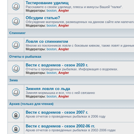
Тестирование удилищ
Расскажите о своем удилище, плюсы и минусы Вашей "палки".
Модераторы:
boston
,
Angler
Обсудим статью?
Обсуждение материалов, размещенных на данном сайте или напечата
Модераторы:
boston
,
Angler
Спиннинг
Ловля со спиннингом
Многие из поклонников ловли с боковым кивком, также ловят и данны
Модераторы:
boston
,
Angler
Отчеты о рыбалках
Вести с водоемов - сезон 2020 г.
Отчеты о проведенных рыбалках. Информация о водоемах.
Модераторы:
boston
,
Angler
Зима
Зимняя ловля со льда
Зимняя мормышка и все, что с ней связанно
Модераторы:
boston
,
Angler
Архив (только для чтения)
Вести с водоемов - сезон 2007 г.
Архив отчетов о проведенных рыбалках в 2006 году
Вести с водоемов - сезон 2002-06 гг.
Архив отчетов о проведенных рыбалках в 2002-2006 годах