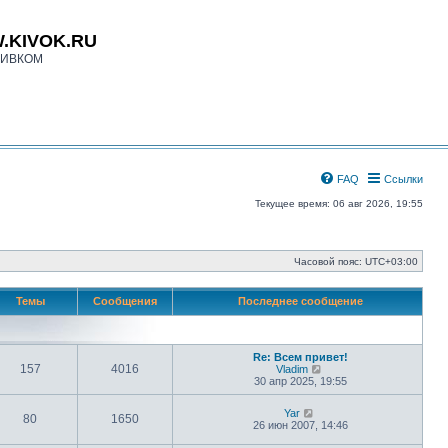
.KIVOK.RU
КИВКОМ
FAQ
Ссылки
Текущее время: 06 авг 2026, 19:55
Часовой пояс:
UTC+03:00
Темы
Сообщения
Последнее сообщение
Re: Всем привет!
157
4016
П
Vladim
е
30 апр 2025, 19:55
р
е
П
Yar
й
80
1650
е
26 июн 2007, 14:46
т
р
и