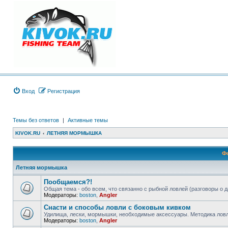
Вход
Регистрация
Темы без ответов
|
Активные темы
KIVOK.RU
ЛЕТНЯЯ МОРМЫШКА
Ф
Летняя мормышка
Пообщаемся?!
Общая тема - обо всем, что связанно с рыбной ловлей (разговоры о д
Модераторы:
boston
,
Angler
Снасти и способы ловли с боковым кивком
Удилища, лески, мормышки, необходимые аксессуары. Методика ловли
Модераторы:
boston
,
Angler