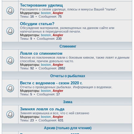
Тестирование удилищ
Расскажите о своем удилище, плюсы и минусы Вашей "палки".
Модераторы:
boston
,
Angler
Темы:
16
• Сообщения:
75
Обсудим статью?
Обсуждение материалов, размещенных на данном сайте или
напечатанных в периодической печати.
Модераторы:
boston
,
Angler
Темы:
9
• Сообщения:
230
Спиннинг
Ловля со спиннингом
Многие из поклонников ловли с боковым кивком, также ловят и данным
способом, причем довольно часто.
Модераторы:
boston
,
Angler
Темы:
92
• Сообщения:
2882
Отчеты о рыбалках
Вести с водоемов - сезон 2020 г.
Отчеты о проведенных рыбалках. Информация о водоемах.
Модераторы:
boston
,
Angler
Темы:
5
• Сообщения:
17
Зима
Зимняя ловля со льда
Зимняя мормышка и все, что с ней связанно
Модераторы:
boston
,
Angler
Темы:
23
• Сообщения:
631
Архив (только для чтения)