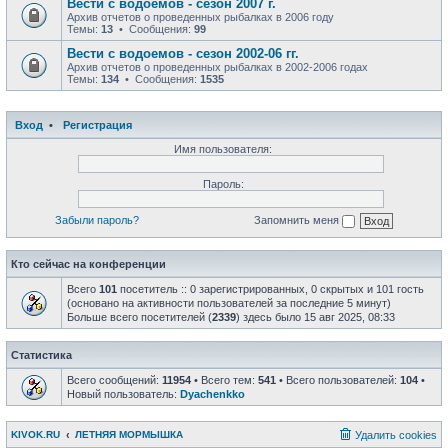
Вести с водоемов - сезон 2007 г.
Архив отчетов о проведенных рыбалках в 2006 году
Темы:
13
• Сообщения:
99
Вести с водоемов - сезон 2002-06 гг.
Архив отчетов о проведенных рыбалках в 2002-2006 годах
Темы:
134
• Сообщения:
1535
Вход
•
Регистрация
Имя пользователя:
Пароль:
Забыли пароль?
Запомнить меня
Кто сейчас на конференции
Всего
101
посетитель :: 0 зарегистрированных, 0 скрытых и 101 гость
(основано на активности пользователей за последние 5 минут)
Больше всего посетителей (
2339
) здесь было 15 авг 2025, 08:33
Статистика
Всего сообщений:
11954
• Всего тем:
541
• Всего пользователей:
104
•
Новый пользователь:
Dyachenkko
KIVOK.RU
ЛЕТНЯЯ МОРМЫШКА
Удалить cookies