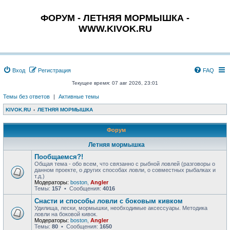
ФОРУМ - ЛЕТНЯЯ МОРМЫШКА -
WWW.KIVOK.RU
Вход
Регистрация
FAQ
Текущее время: 07 авг 2026, 23:01
Темы без ответов
|
Активные темы
KIVOK.RU
ЛЕТНЯЯ МОРМЫШКА
Форум
Летняя мормышка
Пообщаемся?!
Общая тема - обо всем, что связанно с рыбной ловлей (разговоры о
данном проекте, о других способах ловли, о совместных рыбалках и
т.д.)
Модераторы:
boston
,
Angler
Темы:
157
• Сообщения:
4016
Снасти и способы ловли с боковым кивком
Удилища, лески, мормышки, необходимые аксессуары. Методика
ловли на боковой кивок.
Модераторы:
boston
,
Angler
Темы:
80
• Сообщения:
1650