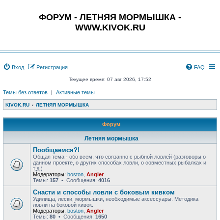
ФОРУМ - ЛЕТНЯЯ МОРМЫШКА -
WWW.KIVOK.RU
Вход
Регистрация
FAQ
Текущее время: 07 авг 2026, 17:52
Темы без ответов
|
Активные темы
KIVOK.RU
ЛЕТНЯЯ МОРМЫШКА
Форум
Летняя мормышка
Пообщаемся?!
Общая тема - обо всем, что связанно с рыбной ловлей (разговоры о
данном проекте, о других способах ловли, о совместных рыбалках и
т.д.)
Модераторы:
boston
,
Angler
Темы:
157
• Сообщения:
4016
Снасти и способы ловли с боковым кивком
Удилища, лески, мормышки, необходимые аксессуары. Методика
ловли на боковой кивок.
Модераторы:
boston
,
Angler
Темы:
80
• Сообщения:
1650