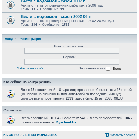
Вести с водоемов - сезон 2007 г.
Архив отчетов о проведенных рыбалках в 2006 году
Темы:
13
• Сообщения:
99
Вести с водоемов - сезон 2002-06 гг.
Архив отчетов о проведенных рыбалках в 2002-2006 годах
Темы:
134
• Сообщения:
1535
Вход
•
Регистрация
Имя пользователя:
Пароль:
Забыли пароль?
Запомнить меня
Кто сейчас на конференции
Всего
15
посетителей :: 0 зарегистрированных, 0 скрытых и 15 гостей
(основано на активности пользователей за последние 5 минут)
Больше всего посетителей (
2339
) здесь было 15 авг 2025, 08:33
Статистика
Всего сообщений:
11954
• Всего тем:
541
• Всего пользователей:
104
•
Новый пользователь:
Dyachenkko
KIVOK.RU
ЛЕТНЯЯ МОРМЫШКА
Удалить cookies