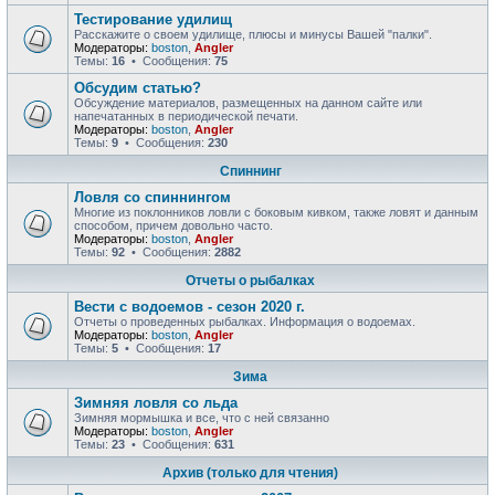
Тестирование удилищ
Расскажите о своем удилище, плюсы и минусы Вашей "палки".
Модераторы:
boston
,
Angler
Темы:
16
• Сообщения:
75
Обсудим статью?
Обсуждение материалов, размещенных на данном сайте или
напечатанных в периодической печати.
Модераторы:
boston
,
Angler
Темы:
9
• Сообщения:
230
Спиннинг
Ловля со спиннингом
Многие из поклонников ловли с боковым кивком, также ловят и данным
способом, причем довольно часто.
Модераторы:
boston
,
Angler
Темы:
92
• Сообщения:
2882
Отчеты о рыбалках
Вести с водоемов - сезон 2020 г.
Отчеты о проведенных рыбалках. Информация о водоемах.
Модераторы:
boston
,
Angler
Темы:
5
• Сообщения:
17
Зима
Зимняя ловля со льда
Зимняя мормышка и все, что с ней связанно
Модераторы:
boston
,
Angler
Темы:
23
• Сообщения:
631
Архив (только для чтения)