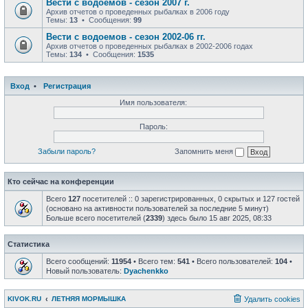
Вести с водоемов - сезон 2007 г.
Архив отчетов о проведенных рыбалках в 2006 году
Темы:
13
• Сообщения:
99
Вести с водоемов - сезон 2002-06 гг.
Архив отчетов о проведенных рыбалках в 2002-2006 годах
Темы:
134
• Сообщения:
1535
Вход
•
Регистрация
Имя пользователя:
Пароль:
Забыли пароль?
Запомнить меня
Кто сейчас на конференции
Всего
127
посетителей :: 0 зарегистрированных, 0 скрытых и 127 гостей
(основано на активности пользователей за последние 5 минут)
Больше всего посетителей (
2339
) здесь было 15 авг 2025, 08:33
Статистика
Всего сообщений:
11954
• Всего тем:
541
• Всего пользователей:
104
•
Новый пользователь:
Dyachenkko
KIVOK.RU
ЛЕТНЯЯ МОРМЫШКА
Удалить cookies