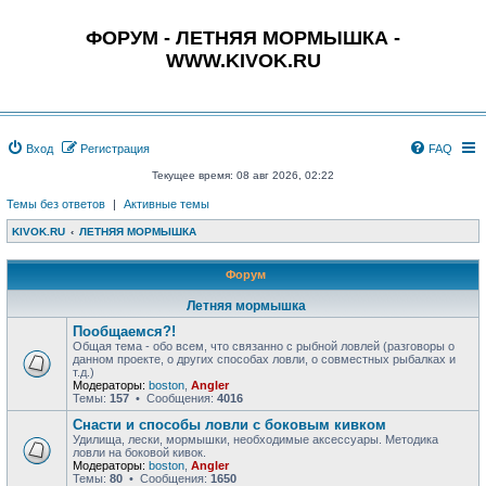
ФОРУМ - ЛЕТНЯЯ МОРМЫШКА -
WWW.KIVOK.RU
Вход
Регистрация
FAQ
Текущее время: 08 авг 2026, 02:22
Темы без ответов
|
Активные темы
KIVOK.RU
ЛЕТНЯЯ МОРМЫШКА
Форум
Летняя мормышка
Пообщаемся?!
Общая тема - обо всем, что связанно с рыбной ловлей (разговоры о
данном проекте, о других способах ловли, о совместных рыбалках и
т.д.)
Модераторы:
boston
,
Angler
Темы:
157
• Сообщения:
4016
Снасти и способы ловли с боковым кивком
Удилища, лески, мормышки, необходимые аксессуары. Методика
ловли на боковой кивок.
Модераторы:
boston
,
Angler
Темы:
80
• Сообщения:
1650