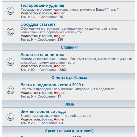
Тестирование удилищ
Расскажите о своем удилище, плюсы и минусы Вашей "палки".
Модераторы:
boston
,
Angler
Темы:
16
• Сообщения:
75
Обсудим статью?
Обсуждение материалов, размещенных на данном сайте или
напечатанных в периодической печати.
Модераторы:
boston
,
Angler
Темы:
9
• Сообщения:
230
Спиннинг
Ловля со спиннингом
Многие из поклонников ловли с боковым кивком, также ловят и данным
способом, причем довольно часто.
Модераторы:
boston
,
Angler
Темы:
92
• Сообщения:
2882
Отчеты о рыбалках
Вести с водоемов - сезон 2020 г.
Отчеты о проведенных рыбалках. Информация о водоемах.
Модераторы:
boston
,
Angler
Темы:
5
• Сообщения:
17
Зима
Зимняя ловля со льда
Зимняя мормышка и все, что с ней связанно
Модераторы:
boston
,
Angler
Темы:
23
• Сообщения:
631
Архив (только для чтения)