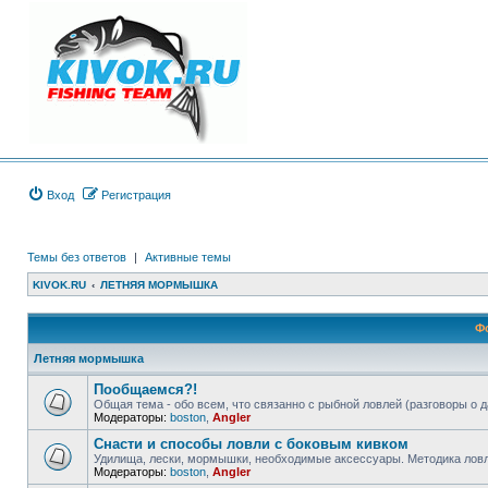
Вход
Регистрация
Темы без ответов
|
Активные темы
KIVOK.RU
ЛЕТНЯЯ МОРМЫШКА
Ф
Летняя мормышка
Пообщаемся?!
Общая тема - обо всем, что связанно с рыбной ловлей (разговоры о д
Модераторы:
boston
,
Angler
Снасти и способы ловли с боковым кивком
Удилища, лески, мормышки, необходимые аксессуары. Методика ловли
Модераторы:
boston
,
Angler