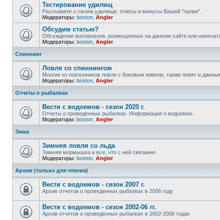
Тестирование удилищ
Расскажите о своем удилище, плюсы и минусы Вашей "палки".
Модераторы:
boston
,
Angler
Обсудим статью?
Обсуждение материалов, размещенных на данном сайте или напечата
Модераторы:
boston
,
Angler
Спиннинг
Ловля со спиннингом
Многие из поклонников ловли с боковым кивком, также ловят и данны
Модераторы:
boston
,
Angler
Отчеты о рыбалках
Вести с водоемов - сезон 2020 г.
Отчеты о проведенных рыбалках. Информация о водоемах.
Модераторы:
boston
,
Angler
Зима
Зимняя ловля со льда
Зимняя мормышка и все, что с ней связанно
Модераторы:
boston
,
Angler
Архив (только для чтения)
Вести с водоемов - сезон 2007 г.
Архив отчетов о проведенных рыбалках в 2006 году
Вести с водоемов - сезон 2002-06 гг.
Архив отчетов о проведенных рыбалках в 2002-2006 годах