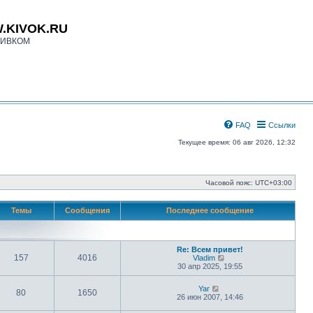
.KIVOK.RU
КИВКОМ
FAQ
Ссылки
Текущее время: 06 авг 2026, 12:32
Часовой пояс:
UTC+03:00
Темы
Сообщения
Последнее сообщение
Re: Всем привет!
157
4016
П
Vladim
е
30 апр 2025, 19:55
р
е
П
Yar
й
80
1650
е
26 июн 2007, 14:46
т
р
и