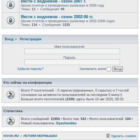
Вести с водоемов - сезон 2007 г.
Архив отчетов о проведенных рыбалках в 2006 году
Темы:
13
• Сообщения:
99
Вести с водоемов - сезон 2002-06 гг.
Архив отчетов о проведенных рыбалках в 2002-2006 годах
Темы:
134
• Сообщения:
1535
Вход
•
Регистрация
Имя пользователя:
Пароль:
Забыли пароль?
Запомнить меня
Кто сейчас на конференции
Всего
7
посетителей :: 0 зарегистрированных, 0 скрытых и 7 гостей
(основано на активности пользователей за последние 5 минут)
Больше всего посетителей (
2339
) здесь было 15 авг 2025, 08:33
Статистика
Всего сообщений:
11954
• Всего тем:
541
• Всего пользователей:
104
•
Новый пользователь:
Dyachenkko
KIVOK.RU
ЛЕТНЯЯ МОРМЫШКА
Удалить cookies