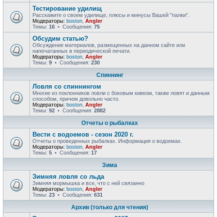
Тестирование удилищ
Расскажите о своем удилище, плюсы и минусы Вашей "палки".
Модераторы:
boston
,
Angler
Темы:
16
• Сообщения:
75
Обсудим статью?
Обсуждение материалов, размещенных на данном сайте или
напечатанных в периодической печати.
Модераторы:
boston
,
Angler
Темы:
9
• Сообщения:
230
Спиннинг
Ловля со спиннингом
Многие из поклонников ловли с боковым кивком, также ловят и данным
способом, причем довольно часто.
Модераторы:
boston
,
Angler
Темы:
92
• Сообщения:
2882
Отчеты о рыбалках
Вести с водоемов - сезон 2020 г.
Отчеты о проведенных рыбалках. Информация о водоемах.
Модераторы:
boston
,
Angler
Темы:
5
• Сообщения:
17
Зима
Зимняя ловля со льда
Зимняя мормышка и все, что с ней связанно
Модераторы:
boston
,
Angler
Темы:
23
• Сообщения:
631
Архив (только для чтения)