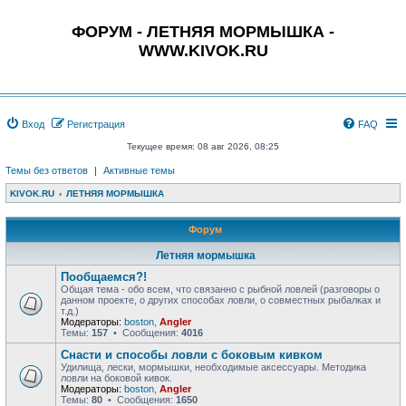
ФОРУМ - ЛЕТНЯЯ МОРМЫШКА -
WWW.KIVOK.RU
Вход
Регистрация
FAQ
Текущее время: 08 авг 2026, 08:25
Темы без ответов
|
Активные темы
KIVOK.RU
ЛЕТНЯЯ МОРМЫШКА
Форум
Летняя мормышка
Пообщаемся?!
Общая тема - обо всем, что связанно с рыбной ловлей (разговоры о
данном проекте, о других способах ловли, о совместных рыбалках и
т.д.)
Модераторы:
boston
,
Angler
Темы:
157
• Сообщения:
4016
Снасти и способы ловли с боковым кивком
Удилища, лески, мормышки, необходимые аксессуары. Методика
ловли на боковой кивок.
Модераторы:
boston
,
Angler
Темы:
80
• Сообщения:
1650