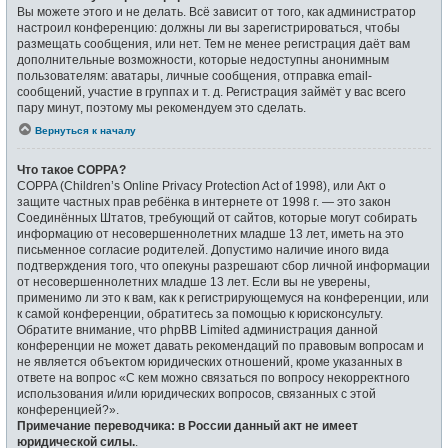
Вы можете этого и не делать. Всё зависит от того, как администратор
настроил конференцию: должны ли вы зарегистрироваться, чтобы
размещать сообщения, или нет. Тем не менее регистрация даёт вам
дополнительные возможности, которые недоступны анонимным
пользователям: аватары, личные сообщения, отправка email-
сообщений, участие в группах и т. д. Регистрация займёт у вас всего
пару минут, поэтому мы рекомендуем это сделать.
Вернуться к началу
Что такое COPPA?
COPPA (Children’s Online Privacy Protection Act of 1998), или Акт о
защите частных прав ребёнка в интернете от 1998 г. — это закон
Соединённых Штатов, требующий от сайтов, которые могут собирать
информацию от несовершеннолетних младше 13 лет, иметь на это
письменное согласие родителей. Допустимо наличие иного вида
подтверждения того, что опекуны разрешают сбор личной информации
от несовершеннолетних младше 13 лет. Если вы не уверены,
применимо ли это к вам, как к регистрирующемуся на конференции, или
к самой конференции, обратитесь за помощью к юрисконсульту.
Обратите внимание, что phpBB Limited администрация данной
конференции не может давать рекомендаций по правовым вопросам и
не является объектом юридических отношений, кроме указанных в
ответе на вопрос «С кем можно связаться по вопросу некорректного
использования и/или юридических вопросов, связанных с этой
конференцией?».
Примечание переводчика: в России данный акт не имеет
юридической силы.
.