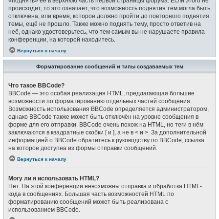
«поднять» её в верхнюю часть первой страницы форума. Если этого не
происходит, то это означает, что возможность поднятия тем могла быть
отключена, или время, которое должно пройти до повторного поднятия
темы, ещё не прошло. Также можно поднять тему, просто ответив на
неё, однако удостоверьтесь, что тем самым вы не нарушаете правила
конференции, на которой находитесь.
Вернуться к началу
Форматирование сообщений и типы создаваемых тем
Что такое BBCode?
BBCode — это особая реализация HTML, предлагающая большие
возможности по форматированию отдельных частей сообщения.
Возможность использования BBCode определяется администратором,
однако BBCode также может быть отключён на уровне сообщения в
форме для его отправки. BBCode очень похож на HTML, но теги в нём
заключаются в квадратные скобки [ и ], а не в < и >. За дополнительной
информацией о BBCode обратитесь к руководству по BBCode, ссылка
на которое доступна из формы отправки сообщений.
Вернуться к началу
Могу ли я использовать HTML?
Нет. На этой конференции невозможны отправка и обработка HTML-
кода в сообщениях. Большая часть возможностей HTML по
форматированию сообщений может быть реализована с
использованием BBCode.