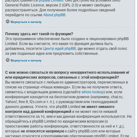
распространяется
phpBB Limited
. Оно доступно на условиях GNU
General Public Licence, версии 2 (GPL-2.0) и может свободно
распространяться. Для получения более подробных сведений
перейдите по ссылке
About phpBB
.
Вернуться к началу
Почему здесь нет такой-то функции?
Это программное обеспечение было создано и лицензировано phpBB
Limited. Если вы считаете, что какая-то функция должна быть
добавлена, посетите
Центр идей phpBB
, где можно отдать свой голос
за уже поданные идеи или предложить собственные.
Вернуться к началу
С кем можно связаться по вопросу некорректного использования и/
или юридических вопросов, связанных с этой конференцией?
Вы можете связаться с любым из администраторов, перечисленных в
списке на странице «Наша команда». Если вы не получили ответа,
свяжитесь с владельцем домена (сделайте
whois lookup
) или, если
конференция находится на бесплатном домене (например, chat.ru,
Yahoo!, free.fr, f2s.com и т. п.), с руководством или техподдержкой
данного домена. Учтите, что phpBB Limited
не имеет никакого
контроля над данной конференцией
и не может нести никакой
ответственности за то, кем и как данная конференция используется. Не
обращайтесь к phpBB Limited по юридическим вопросам (о
приостановке работы конференции, ответственности за неё и т. д.),
которые
не относятся напрямую
к сайту phpBB.com или которые
частично относятся к программному обеспечению phpBB Limited. Если