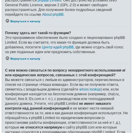
распространяется
phpBB Limited
. Оно доступно на условиях GNU
General Public Licence, версии 2 (GPL-2.0) и может свободно
распространяться. Для получения более подробных сведений
перейдите по ссылке
About phpBB
.
Вернуться к началу
Почему здесь нет такой-то функции?
Это программное обеспечение было создано и лицензировано phpBB
Limited. Если вы считаете, что какая-то функция должна быть
добавлена, посетите
Центр идей phpBB
, где можно отдать свой голос
за уже поданные идеи или предложить собственные.
Вернуться к началу
С кем можно связаться по вопросу некорректного использования и/
или юридических вопросов, связанных с этой конференцией?
Вы можете связаться с любым из администраторов, перечисленных в
списке на странице «Наша команда». Если вы не получили ответа,
свяжитесь с владельцем домена (сделайте
whois lookup
) или, если
конференция находится на бесплатном домене (например, chat.ru,
Yahoo!, free.fr, f2s.com и т. п.), с руководством или техподдержкой
данного домена. Учтите, что phpBB Limited
не имеет никакого
контроля над данной конференцией
и не может нести никакой
ответственности за то, кем и как данная конференция используется. Не
обращайтесь к phpBB Limited по юридическим вопросам (о
приостановке работы конференции, ответственности за неё и т. д.),
которые
не относятся напрямую
к сайту phpBB.com или которые
частично относятся к программному обеспечению phpBB Limited. Если