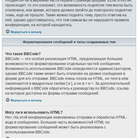
«поднять» её в верхнюю часть первой страницы форума. Если этого не
происходит, то это означает, что возможность поднятия тем могла быть
отключена, или время, которое должно пройти до повторного поднятия
темы, ещё не прошло. Также можно поднять тему, просто ответив на
неё, однако удостоверьтесь, что тем самым вы не нарушаете правила
конференции, на которой находитесь.
Вернуться к началу
Форматирование сообщений и типы создаваемых тем
Что такое BBCode?
BBCode — это особая реализация HTML, предлагающая большие
возможности по форматированию отдельных частей сообщения.
Возможность использования BBCode определяется администратором,
однако BBCode также может быть отключён на уровне сообщения в
форме для его отправки. BBCode очень похож на HTML, но теги в нём
заключаются в квадратные скобки [ и ], а не в < и >. За дополнительной
информацией о BBCode обратитесь к руководству по BBCode, ссылка
на которое доступна из формы отправки сообщений.
Вернуться к началу
Могу ли я использовать HTML?
Нет. На этой конференции невозможны отправка и обработка HTML-
кода в сообщениях. Большая часть возможностей HTML по
форматированию сообщений может быть реализована с
использованием BBCode.