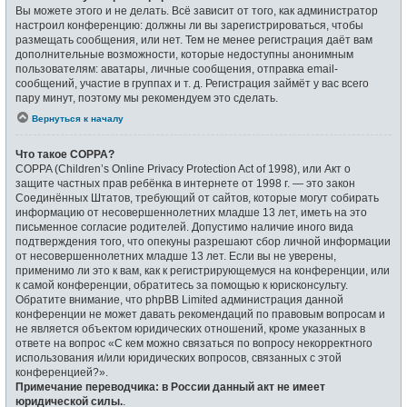
Вы можете этого и не делать. Всё зависит от того, как администратор
настроил конференцию: должны ли вы зарегистрироваться, чтобы
размещать сообщения, или нет. Тем не менее регистрация даёт вам
дополнительные возможности, которые недоступны анонимным
пользователям: аватары, личные сообщения, отправка email-
сообщений, участие в группах и т. д. Регистрация займёт у вас всего
пару минут, поэтому мы рекомендуем это сделать.
Вернуться к началу
Что такое COPPA?
COPPA (Children’s Online Privacy Protection Act of 1998), или Акт о
защите частных прав ребёнка в интернете от 1998 г. — это закон
Соединённых Штатов, требующий от сайтов, которые могут собирать
информацию от несовершеннолетних младше 13 лет, иметь на это
письменное согласие родителей. Допустимо наличие иного вида
подтверждения того, что опекуны разрешают сбор личной информации
от несовершеннолетних младше 13 лет. Если вы не уверены,
применимо ли это к вам, как к регистрирующемуся на конференции, или
к самой конференции, обратитесь за помощью к юрисконсульту.
Обратите внимание, что phpBB Limited администрация данной
конференции не может давать рекомендаций по правовым вопросам и
не является объектом юридических отношений, кроме указанных в
ответе на вопрос «С кем можно связаться по вопросу некорректного
использования и/или юридических вопросов, связанных с этой
конференцией?».
Примечание переводчика: в России данный акт не имеет
юридической силы.
.