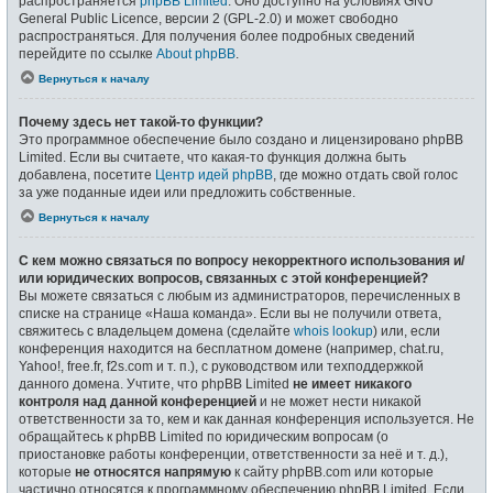
распространяется
phpBB Limited
. Оно доступно на условиях GNU
General Public Licence, версии 2 (GPL-2.0) и может свободно
распространяться. Для получения более подробных сведений
перейдите по ссылке
About phpBB
.
Вернуться к началу
Почему здесь нет такой-то функции?
Это программное обеспечение было создано и лицензировано phpBB
Limited. Если вы считаете, что какая-то функция должна быть
добавлена, посетите
Центр идей phpBB
, где можно отдать свой голос
за уже поданные идеи или предложить собственные.
Вернуться к началу
С кем можно связаться по вопросу некорректного использования и/
или юридических вопросов, связанных с этой конференцией?
Вы можете связаться с любым из администраторов, перечисленных в
списке на странице «Наша команда». Если вы не получили ответа,
свяжитесь с владельцем домена (сделайте
whois lookup
) или, если
конференция находится на бесплатном домене (например, chat.ru,
Yahoo!, free.fr, f2s.com и т. п.), с руководством или техподдержкой
данного домена. Учтите, что phpBB Limited
не имеет никакого
контроля над данной конференцией
и не может нести никакой
ответственности за то, кем и как данная конференция используется. Не
обращайтесь к phpBB Limited по юридическим вопросам (о
приостановке работы конференции, ответственности за неё и т. д.),
которые
не относятся напрямую
к сайту phpBB.com или которые
частично относятся к программному обеспечению phpBB Limited. Если