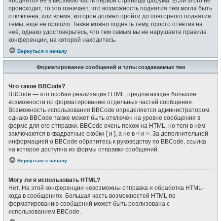
«поднять» её в верхнюю часть первой страницы форума. Если этого не
происходит, то это означает, что возможность поднятия тем могла быть
отключена, или время, которое должно пройти до повторного поднятия
темы, ещё не прошло. Также можно поднять тему, просто ответив на
неё, однако удостоверьтесь, что тем самым вы не нарушаете правила
конференции, на которой находитесь.
Вернуться к началу
Форматирование сообщений и типы создаваемых тем
Что такое BBCode?
BBCode — это особая реализация HTML, предлагающая большие
возможности по форматированию отдельных частей сообщения.
Возможность использования BBCode определяется администратором,
однако BBCode также может быть отключён на уровне сообщения в
форме для его отправки. BBCode очень похож на HTML, но теги в нём
заключаются в квадратные скобки [ и ], а не в < и >. За дополнительной
информацией о BBCode обратитесь к руководству по BBCode, ссылка
на которое доступна из формы отправки сообщений.
Вернуться к началу
Могу ли я использовать HTML?
Нет. На этой конференции невозможны отправка и обработка HTML-
кода в сообщениях. Большая часть возможностей HTML по
форматированию сообщений может быть реализована с
использованием BBCode.