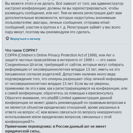
Вы можете этого и не делать. Всё зависит от того, как администратор
настроил конференцию: должны ли вы зарегистрироваться, чтобы
размещать сообщения, или нет. Тем не менее регистрация даёт вам
дополнительные возможности, которые недоступны анонимным
пользователям: аватары, личные сообщения, отправка email-
сообщений, участие в группах и т. д. Регистрация займёт у вас всего
пару минут, поэтому мы рекомендуем это сделать.
Вернуться к началу
Что такое COPPA?
COPPA (Children’s Online Privacy Protection Act of 1998), или Акт о
защите частных прав ребёнка в интернете от 1998 г. — это закон
Соединённых Штатов, требующий от сайтов, которые могут собирать
информацию от несовершеннолетних младше 13 лет, иметь на это
письменное согласие родителей. Допустимо наличие иного вида
подтверждения того, что опекуны разрешают сбор личной информации
от несовершеннолетних младше 13 лет. Если вы не уверены,
применимо ли это к вам, как к регистрирующемуся на конференции, или
к самой конференции, обратитесь за помощью к юрисконсульту.
Обратите внимание, что phpBB Limited администрация данной
конференции не может давать рекомендаций по правовым вопросам и
не является объектом юридических отношений, кроме указанных в
ответе на вопрос «С кем можно связаться по вопросу некорректного
использования и/или юридических вопросов, связанных с этой
конференцией?».
Примечание переводчика: в России данный акт не имеет
юридической силы.
.