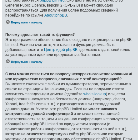
распространяется
phpBB Limited
. Оно доступно на условиях GNU
General Public Licence, версии 2 (GPL-2.0) и может свободно
распространяться. Для получения более подробных сведений
перейдите по ссылке
About phpBB
.
Вернуться к началу
Почему здесь нет такой-то функции?
Это программное обеспечение было создано и лицензировано phpBB
Limited. Если вы считаете, что какая-то функция должна быть
добавлена, посетите
Центр идей phpBB
, где можно отдать свой голос
за уже поданные идеи или предложить собственные.
Вернуться к началу
С кем можно связаться по вопросу некорректного использования и/
или юридических вопросов, связанных с этой конференцией?
Вы можете связаться с любым из администраторов, перечисленных в
списке на странице «Наша команда». Если вы не получили ответа,
свяжитесь с владельцем домена (сделайте
whois lookup
) или, если
конференция находится на бесплатном домене (например, chat.ru,
Yahoo!, free.fr, f2s.com и т. п.), с руководством или техподдержкой
данного домена. Учтите, что phpBB Limited
не имеет никакого
контроля над данной конференцией
и не может нести никакой
ответственности за то, кем и как данная конференция используется. Не
обращайтесь к phpBB Limited по юридическим вопросам (о
приостановке работы конференции, ответственности за неё и т. д.),
которые
не относятся напрямую
к сайту phpBB.com или которые
частично относятся к программному обеспечению phpBB Limited. Если