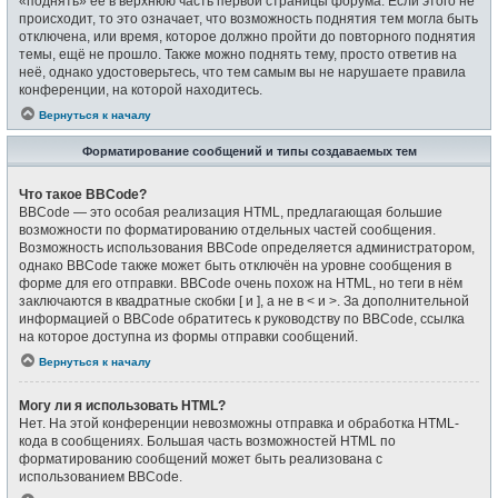
«поднять» её в верхнюю часть первой страницы форума. Если этого не
происходит, то это означает, что возможность поднятия тем могла быть
отключена, или время, которое должно пройти до повторного поднятия
темы, ещё не прошло. Также можно поднять тему, просто ответив на
неё, однако удостоверьтесь, что тем самым вы не нарушаете правила
конференции, на которой находитесь.
Вернуться к началу
Форматирование сообщений и типы создаваемых тем
Что такое BBCode?
BBCode — это особая реализация HTML, предлагающая большие
возможности по форматированию отдельных частей сообщения.
Возможность использования BBCode определяется администратором,
однако BBCode также может быть отключён на уровне сообщения в
форме для его отправки. BBCode очень похож на HTML, но теги в нём
заключаются в квадратные скобки [ и ], а не в < и >. За дополнительной
информацией о BBCode обратитесь к руководству по BBCode, ссылка
на которое доступна из формы отправки сообщений.
Вернуться к началу
Могу ли я использовать HTML?
Нет. На этой конференции невозможны отправка и обработка HTML-
кода в сообщениях. Большая часть возможностей HTML по
форматированию сообщений может быть реализована с
использованием BBCode.