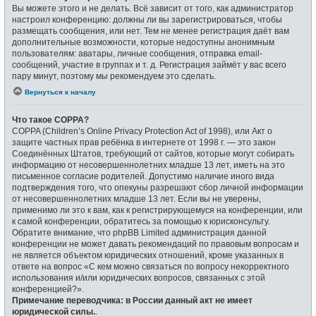
Вы можете этого и не делать. Всё зависит от того, как администратор
настроил конференцию: должны ли вы зарегистрироваться, чтобы
размещать сообщения, или нет. Тем не менее регистрация даёт вам
дополнительные возможности, которые недоступны анонимным
пользователям: аватары, личные сообщения, отправка email-
сообщений, участие в группах и т. д. Регистрация займёт у вас всего
пару минут, поэтому мы рекомендуем это сделать.
Вернуться к началу
Что такое COPPA?
COPPA (Children’s Online Privacy Protection Act of 1998), или Акт о
защите частных прав ребёнка в интернете от 1998 г. — это закон
Соединённых Штатов, требующий от сайтов, которые могут собирать
информацию от несовершеннолетних младше 13 лет, иметь на это
письменное согласие родителей. Допустимо наличие иного вида
подтверждения того, что опекуны разрешают сбор личной информации
от несовершеннолетних младше 13 лет. Если вы не уверены,
применимо ли это к вам, как к регистрирующемуся на конференции, или
к самой конференции, обратитесь за помощью к юрисконсульту.
Обратите внимание, что phpBB Limited администрация данной
конференции не может давать рекомендаций по правовым вопросам и
не является объектом юридических отношений, кроме указанных в
ответе на вопрос «С кем можно связаться по вопросу некорректного
использования и/или юридических вопросов, связанных с этой
конференцией?».
Примечание переводчика: в России данный акт не имеет
юридической силы.
.