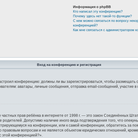
Информация о phpBB
Кто написал эту конференцию?
Почему здесь нет такой-то функции?
С кем можно связаться по вопросу неко
конференцией?
Как мне связаться с администратором 
Вход на конференцию и регистрация
р настроил конференцию: должны ли вы зарегистрироваться, чтобы размещать 
елям: аватары, личные сообщения, отправка email-сообщений, участие в груп
защите частных прав ребёнка в интернете от 1998 г. — это закон Соединённых 
ие родителей. Допустимо наличие иного вида подтверждения того, что опек
гистрирующемуся на конференции, или к самой конференции, обратитесь за по
правовым вопросам и не является объектом юридических отношений, кроме у
 с этой конференцией?».