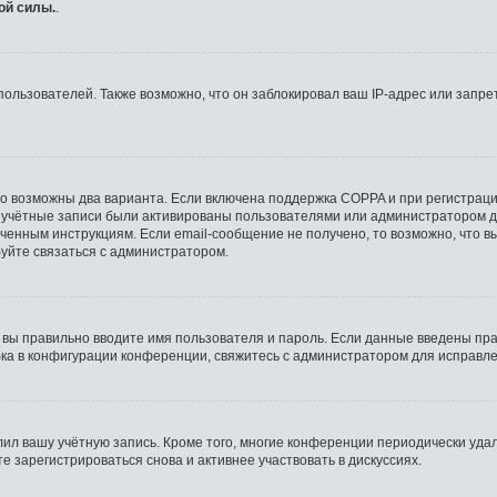
ой силы.
.
льзователей. Также возможно, что он заблокировал ваш IP-адрес или запрет
то возможны два варианта. Если включена поддержка COPPA и при регистрации
 учётные записи были активированы пользователями или администратором д
ченным инструкциям. Если email-сообщение не получено, то возможно, что в
буйте связаться с администратором.
 вы правильно вводите имя пользователя и пароль. Если данные введены пра
бка в конфигурации конференции, свяжитесь с администратором для исправле
лил вашу учётную запись. Кроме того, многие конференции периодически уд
 зарегистрироваться снова и активнее участвовать в дискуссиях.