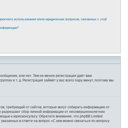
рректного использования и/или юридических вопросов, связанных с этой
конференции?
сообщения, или нет. Тем не менее регистрация даёт вам
пах и т. д. Регистрация займёт у вас всего пару минут, поэтому мы
Штатов, требующий от сайтов, которые могут собирать информацию от
уны разрешают сбор личной информации от несовершеннолетних
мощью к юрисконсульту. Обратите внимание, что phpBB Limited
казанных в ответе на вопрос «С кем можно связаться по вопросу