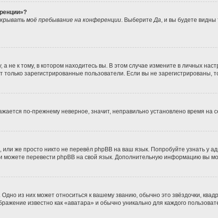
еренции»?
крывать моё пребывание на конференции
. Выберите
Да
, и вы будете видны
 не к тому, в котором находитесь вы. В этом случае измените в личных настро
гут только зарегистрированные пользователи. Если вы не зарегистрированы, т
бражается по-прежнему неверное, значит, неправильно установлено время на
 или же просто никто не перевёл phpBB на ваш язык. Попробуйте узнать у а
сами можете перевести phpBB на свой язык. Дополнительную информацию вы м
Одно из них может относиться к вашему званию, обычно это звёздочки, квадр
ображение известно как «аватара» и обычно уникально для каждого пользоват