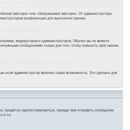
алённая аватара» или «Загружаемая аватара». От администратора
администратором конференции для выяснения причин.
апример, модераторов и администраторов. Обычно вы не можете
ненужными сообщениями только для того, чтобы повысить своё звание.
ько если администратор включил такую возможность. Это сделано для
о, придётся зарегистрироваться, прежде чем отправить сообщение.
 и т.п.