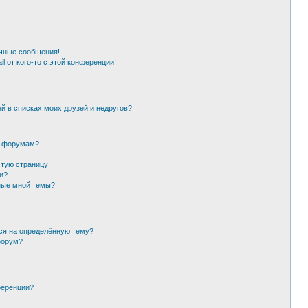
чные сообщения!
l от кого-то с этой конференции!
й в списках моих друзей и недругов?
и форумам?
стую страницу!
и?
ные мной темы?
ься на определённую тему?
форум?
ференции?