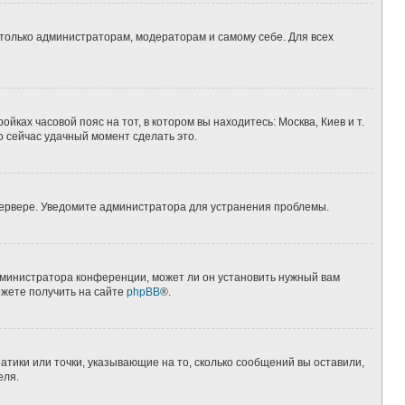
 только администраторам, модераторам и самому себе. Для всех
йках часовой пояс на тот, в котором вы находитесь: Москва, Киев и т.
о сейчас удачный момент сделать это.
 сервере. Уведомите администратора для устранения проблемы.
дминистратора конференции, может ли он установить нужный вам
ожете получить на сайте
phpBB
®.
атики или точки, указывающие на то, сколько сообщений вы оставили,
еля.