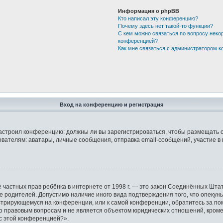
Информация о phpBB
Кто написал эту конференцию?
Почему здесь нет такой-то функции?
С кем можно связаться по вопросу неко
конференцией?
Как мне связаться с администратором 
Вход на конференцию и регистрация
р настроил конференцию: должны ли вы зарегистрироваться, чтобы размещать 
елям: аватары, личные сообщения, отправка email-сообщений, участие в груп
защите частных прав ребёнка в интернете от 1998 г. — это закон Соединённых 
ие родителей. Допустимо наличие иного вида подтверждения того, что опек
гистрирующемуся на конференции, или к самой конференции, обратитесь за по
правовым вопросам и не является объектом юридических отношений, кроме у
 с этой конференцией?».