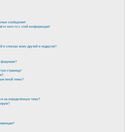
чные сообщения!
l от кого-то с этой конференции!
й в списках моих друзей и недругов?
и форумам?
стую страницу!
и?
ные мной темы?
ься на определённую тему?
форум?
ференции?