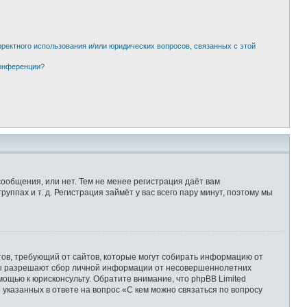
рректного использования и/или юридических вопросов, связанных с этой
конференции?
сообщения, или нет. Тем не менее регистрация даёт вам
пах и т. д. Регистрация займёт у вас всего пару минут, поэтому мы
Штатов, требующий от сайтов, которые могут собирать информацию от
уны разрешают сбор личной информации от несовершеннолетних
мощью к юрисконсульту. Обратите внимание, что phpBB Limited
казанных в ответе на вопрос «С кем можно связаться по вопросу