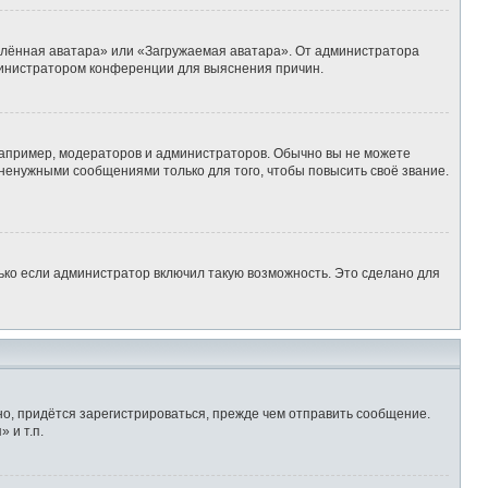
алённая аватара» или «Загружаемая аватара». От администратора
администратором конференции для выяснения причин.
апример, модераторов и администраторов. Обычно вы не можете
ненужными сообщениями только для того, чтобы повысить своё звание.
ько если администратор включил такую возможность. Это сделано для
о, придётся зарегистрироваться, прежде чем отправить сообщение.
 и т.п.