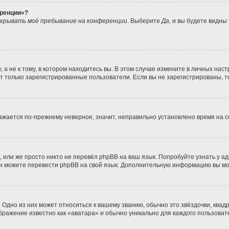
еренции»?
крывать моё пребывание на конференции
. Выберите
Да
, и вы будете видны
 не к тому, в котором находитесь вы. В этом случае измените в личных настро
гут только зарегистрированные пользователи. Если вы не зарегистрированы, т
бражается по-прежнему неверное, значит, неправильно установлено время на
 или же просто никто не перевёл phpBB на ваш язык. Попробуйте узнать у а
сами можете перевести phpBB на свой язык. Дополнительную информацию вы м
Одно из них может относиться к вашему званию, обычно это звёздочки, квадр
ображение известно как «аватара» и обычно уникально для каждого пользоват