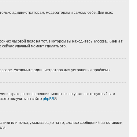
 только администраторам, модераторам и самому себе. Для всех
йках часовой пояс на тот, в котором вы находитесь: Москва, Киев и т.
о сейчас удачный момент сделать это.
 сервере. Уведомите администратора для устранения проблемы.
дминистратора конференции, может ли он установить нужный вам
ожете получить на сайте
phpBB
®.
атики или точки, указывающие на то, сколько сообщений вы оставили,
еля.