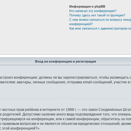
Информация о phpBB
Кто написал эту конференцию?
Почему здесь нет такой-то функции?
С кем можно связаться по вопросу неко
конференцией?
Как мне связаться с администратором 
Вход на конференцию и регистрация
р настроил конференцию: должны ли вы зарегистрироваться, чтобы размещать 
елям: аватары, личные сообщения, отправка email-сообщений, участие в груп
защите частных прав ребёнка в интернете от 1998 г. — это закон Соединённых 
ие родителей. Допустимо наличие иного вида подтверждения того, что опек
гистрирующемуся на конференции, или к самой конференции, обратитесь за по
правовым вопросам и не является объектом юридических отношений, кроме у
 с этой конференцией?».