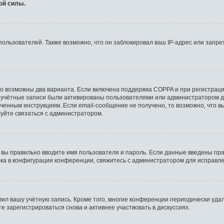
ой силы.
.
льзователей. Также возможно, что он заблокировал ваш IP-адрес или запрет
то возможны два варианта. Если включена поддержка COPPA и при регистрации
 учётные записи были активированы пользователями или администратором д
ченным инструкциям. Если email-сообщение не получено, то возможно, что в
буйте связаться с администратором.
 вы правильно вводите имя пользователя и пароль. Если данные введены пра
бка в конфигурации конференции, свяжитесь с администратором для исправле
лил вашу учётную запись. Кроме того, многие конференции периодически уд
 зарегистрироваться снова и активнее участвовать в дискуссиях.