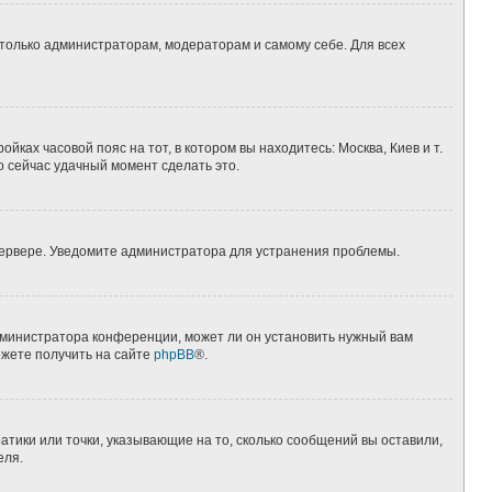
 только администраторам, модераторам и самому себе. Для всех
йках часовой пояс на тот, в котором вы находитесь: Москва, Киев и т.
о сейчас удачный момент сделать это.
 сервере. Уведомите администратора для устранения проблемы.
дминистратора конференции, может ли он установить нужный вам
ожете получить на сайте
phpBB
®.
атики или точки, указывающие на то, сколько сообщений вы оставили,
еля.