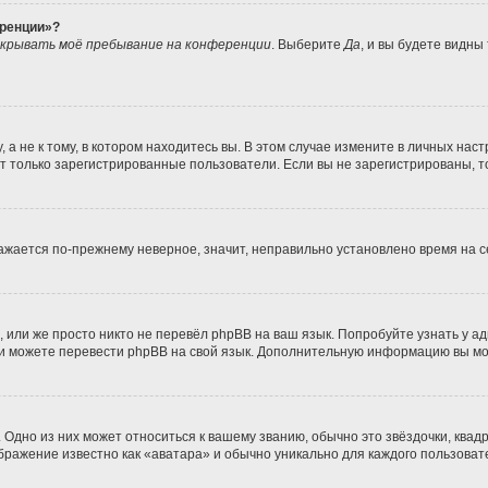
еренции»?
крывать моё пребывание на конференции
. Выберите
Да
, и вы будете видны
 не к тому, в котором находитесь вы. В этом случае измените в личных настро
гут только зарегистрированные пользователи. Если вы не зарегистрированы, т
бражается по-прежнему неверное, значит, неправильно установлено время на
 или же просто никто не перевёл phpBB на ваш язык. Попробуйте узнать у а
сами можете перевести phpBB на свой язык. Дополнительную информацию вы м
Одно из них может относиться к вашему званию, обычно это звёздочки, квадр
ображение известно как «аватара» и обычно уникально для каждого пользоват