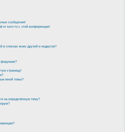
чные сообщения!
l от кого-то с этой конференции!
й в списках моих друзей и недругов?
и форумам?
стую страницу!
и?
ные мной темы?
ься на определённую тему?
форум?
ференции?