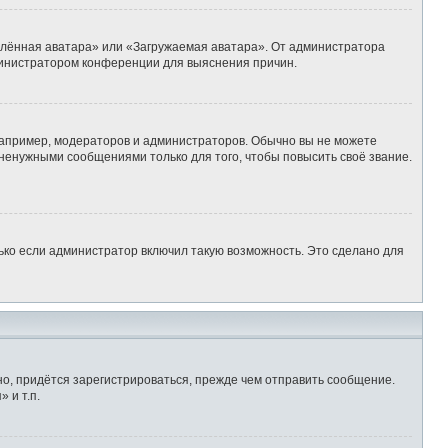
алённая аватара» или «Загружаемая аватара». От администратора
администратором конференции для выяснения причин.
апример, модераторов и администраторов. Обычно вы не можете
ненужными сообщениями только для того, чтобы повысить своё звание.
ько если администратор включил такую возможность. Это сделано для
о, придётся зарегистрироваться, прежде чем отправить сообщение.
 и т.п.