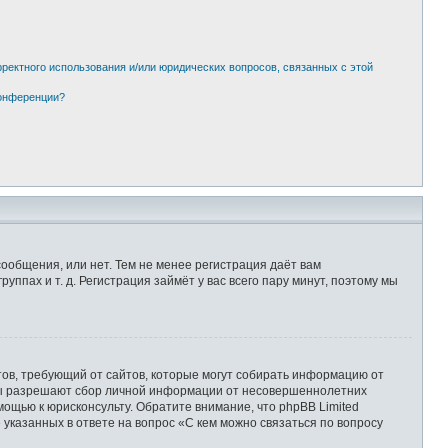
рректного использования и/или юридических вопросов, связанных с этой
конференции?
сообщения, или нет. Тем не менее регистрация даёт вам
пах и т. д. Регистрация займёт у вас всего пару минут, поэтому мы
Штатов, требующий от сайтов, которые могут собирать информацию от
уны разрешают сбор личной информации от несовершеннолетних
мощью к юрисконсульту. Обратите внимание, что phpBB Limited
казанных в ответе на вопрос «С кем можно связаться по вопросу