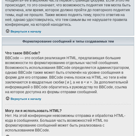
«поднять» её в верхнюю часть первой страницы форума. Если этого не
происходит, то это означает, что возможность поднятия тем могла быть
отключена, или время, которое должно пройти до повторного поднятия
темы, ещё не прошло. Также можно поднять тему, просто ответив на
неё, однако удостоверьтесь, что тем самым вы не нарушаете правила
конференции, на которой находитесь.
Вернуться к началу
Форматирование сообщений и типы создаваемых тем
Что такое BBCode?
BBCode — это особая реализация HTML, предлагающая большие
возможности по форматированию отдельных частей сообщения.
Возможность использования BBCode определяется администратором,
однако BBCode также может быть отключён на уровне сообщения в
форме для его отправки. BBCode очень похож на HTML, но теги в нём
заключаются в квадратные скобки [ и ], а не в < и >. За дополнительной
информацией о BBCode обратитесь к руководству по BBCode, ссылка
на которое доступна из формы отправки сообщений.
Вернуться к началу
Могу ли я использовать HTML?
Нет. На этой конференции невозможны отправка и обработка HTML-
кода в сообщениях. Большая часть возможностей HTML по
форматированию сообщений может быть реализована с
использованием BBCode.