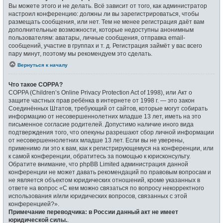
Вы можете этого и не делать. Всё зависит от того, как администратор
настроил конференцию: должны ли вы зарегистрироваться, чтобы
размещать сообщения, или нет. Тем не менее регистрация даёт вам
дополнительные возможности, которые недоступны анонимным
пользователям: аватары, личные сообщения, отправка email-
сообщений, участие в группах и т. д. Регистрация займёт у вас всего
пару минут, поэтому мы рекомендуем это сделать.
Вернуться к началу
Что такое COPPA?
COPPA (Children’s Online Privacy Protection Act of 1998), или Акт о
защите частных прав ребёнка в интернете от 1998 г. — это закон
Соединённых Штатов, требующий от сайтов, которые могут собирать
информацию от несовершеннолетних младше 13 лет, иметь на это
письменное согласие родителей. Допустимо наличие иного вида
подтверждения того, что опекуны разрешают сбор личной информации
от несовершеннолетних младше 13 лет. Если вы не уверены,
применимо ли это к вам, как к регистрирующемуся на конференции, или
к самой конференции, обратитесь за помощью к юрисконсульту.
Обратите внимание, что phpBB Limited администрация данной
конференции не может давать рекомендаций по правовым вопросам и
не является объектом юридических отношений, кроме указанных в
ответе на вопрос «С кем можно связаться по вопросу некорректного
использования и/или юридических вопросов, связанных с этой
конференцией?».
Примечание переводчика: в России данный акт не имеет
юридической силы.
.