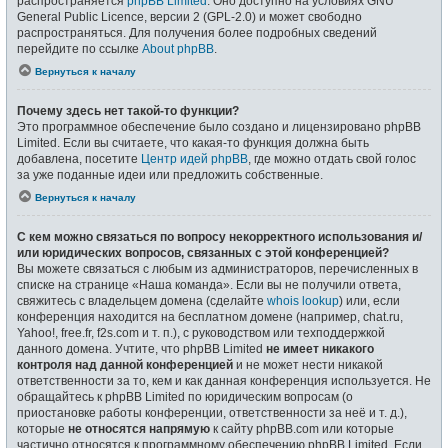
распространяется
phpBB Limited
. Оно доступно на условиях GNU
General Public Licence, версии 2 (GPL-2.0) и может свободно
распространяться. Для получения более подробных сведений
перейдите по ссылке
About phpBB
.
Вернуться к началу
Почему здесь нет такой-то функции?
Это программное обеспечение было создано и лицензировано phpBB
Limited. Если вы считаете, что какая-то функция должна быть
добавлена, посетите
Центр идей phpBB
, где можно отдать свой голос
за уже поданные идеи или предложить собственные.
Вернуться к началу
С кем можно связаться по вопросу некорректного использования и/
или юридических вопросов, связанных с этой конференцией?
Вы можете связаться с любым из администраторов, перечисленных в
списке на странице «Наша команда». Если вы не получили ответа,
свяжитесь с владельцем домена (сделайте
whois lookup
) или, если
конференция находится на бесплатном домене (например, chat.ru,
Yahoo!, free.fr, f2s.com и т. п.), с руководством или техподдержкой
данного домена. Учтите, что phpBB Limited
не имеет никакого
контроля над данной конференцией
и не может нести никакой
ответственности за то, кем и как данная конференция используется. Не
обращайтесь к phpBB Limited по юридическим вопросам (о
приостановке работы конференции, ответственности за неё и т. д.),
которые
не относятся напрямую
к сайту phpBB.com или которые
частично относятся к программному обеспечению phpBB Limited. Если