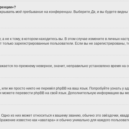
еренции»?
крывать моё пребывание на конференции
. Выберите
Да
, и вы будете видны
 не к тому, в котором находитесь вы. В этом случае измените в личных настро
гут только зарегистрированные пользователи. Если вы не зарегистрированы, т
бражается по-прежнему неверное, значит, неправильно установлено время на
 или же просто никто не перевёл phpBB на ваш язык. Попробуйте узнать у а
сами можете перевести phpBB на свой язык. Дополнительную информацию вы м
Одно из них может относиться к вашему званию, обычно это звёздочки, квадр
ображение известно как «аватара» и обычно уникально для каждого пользоват