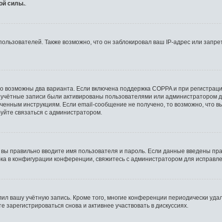
ой силы.
.
льзователей. Также возможно, что он заблокировал ваш IP-адрес или запрет
то возможны два варианта. Если включена поддержка COPPA и при регистрации
 учётные записи были активированы пользователями или администратором д
ченным инструкциям. Если email-сообщение не получено, то возможно, что в
буйте связаться с администратором.
 вы правильно вводите имя пользователя и пароль. Если данные введены пра
бка в конфигурации конференции, свяжитесь с администратором для исправле
лил вашу учётную запись. Кроме того, многие конференции периодически уд
 зарегистрироваться снова и активнее участвовать в дискуссиях.