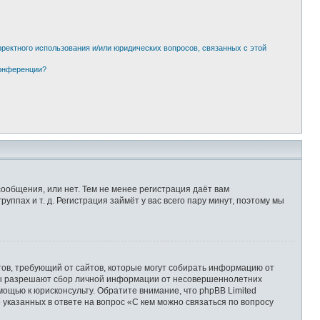
рректного использования и/или юридических вопросов, связанных с этой
конференции?
сообщения, или нет. Тем не менее регистрация даёт вам
пах и т. д. Регистрация займёт у вас всего пару минут, поэтому мы
Штатов, требующий от сайтов, которые могут собирать информацию от
уны разрешают сбор личной информации от несовершеннолетних
мощью к юрисконсульту. Обратите внимание, что phpBB Limited
казанных в ответе на вопрос «С кем можно связаться по вопросу