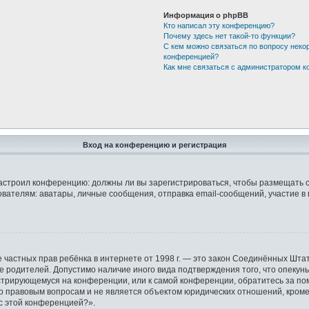
Информация о phpBB
Кто написал эту конференцию?
Почему здесь нет такой-то функции?
С кем можно связаться по вопросу неко
конференцией?
Как мне связаться с администратором 
Вход на конференцию и регистрация
р настроил конференцию: должны ли вы зарегистрироваться, чтобы размещать 
елям: аватары, личные сообщения, отправка email-сообщений, участие в груп
защите частных прав ребёнка в интернете от 1998 г. — это закон Соединённых 
ие родителей. Допустимо наличие иного вида подтверждения того, что опек
гистрирующемуся на конференции, или к самой конференции, обратитесь за по
правовым вопросам и не является объектом юридических отношений, кроме у
 с этой конференцией?».