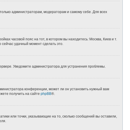
 только администраторам, модераторам и самому себе. Для всех
йках часовой пояс на тот, в котором вы находитесь: Москва, Киев и т.
о сейчас удачный момент сделать это.
 сервере. Уведомите администратора для устранения проблемы.
дминистратора конференции, может ли он установить нужный вам
ожете получить на сайте
phpBB
®.
атики или точки, указывающие на то, сколько сообщений вы оставили,
еля.