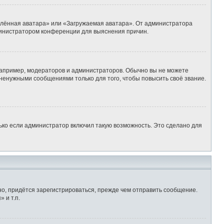
алённая аватара» или «Загружаемая аватара». От администратора
администратором конференции для выяснения причин.
апример, модераторов и администраторов. Обычно вы не можете
ненужными сообщениями только для того, чтобы повысить своё звание.
ько если администратор включил такую возможность. Это сделано для
о, придётся зарегистрироваться, прежде чем отправить сообщение.
 и т.п.