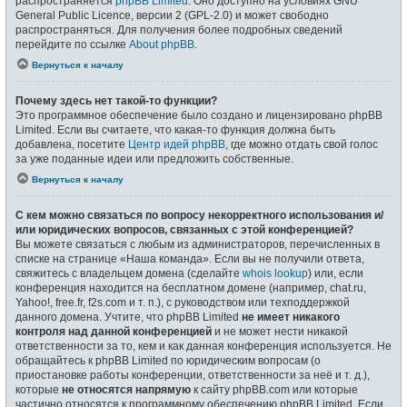
распространяется
phpBB Limited
. Оно доступно на условиях GNU
General Public Licence, версии 2 (GPL-2.0) и может свободно
распространяться. Для получения более подробных сведений
перейдите по ссылке
About phpBB
.
Вернуться к началу
Почему здесь нет такой-то функции?
Это программное обеспечение было создано и лицензировано phpBB
Limited. Если вы считаете, что какая-то функция должна быть
добавлена, посетите
Центр идей phpBB
, где можно отдать свой голос
за уже поданные идеи или предложить собственные.
Вернуться к началу
С кем можно связаться по вопросу некорректного использования и/
или юридических вопросов, связанных с этой конференцией?
Вы можете связаться с любым из администраторов, перечисленных в
списке на странице «Наша команда». Если вы не получили ответа,
свяжитесь с владельцем домена (сделайте
whois lookup
) или, если
конференция находится на бесплатном домене (например, chat.ru,
Yahoo!, free.fr, f2s.com и т. п.), с руководством или техподдержкой
данного домена. Учтите, что phpBB Limited
не имеет никакого
контроля над данной конференцией
и не может нести никакой
ответственности за то, кем и как данная конференция используется. Не
обращайтесь к phpBB Limited по юридическим вопросам (о
приостановке работы конференции, ответственности за неё и т. д.),
которые
не относятся напрямую
к сайту phpBB.com или которые
частично относятся к программному обеспечению phpBB Limited. Если