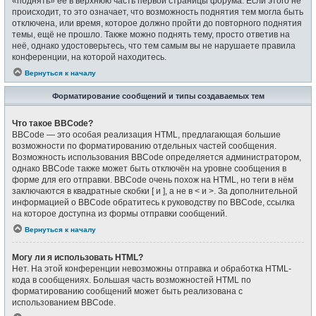
«поднять» её в верхнюю часть первой страницы форума. Если этого не
происходит, то это означает, что возможность поднятия тем могла быть
отключена, или время, которое должно пройти до повторного поднятия
темы, ещё не прошло. Также можно поднять тему, просто ответив на
неё, однако удостоверьтесь, что тем самым вы не нарушаете правила
конференции, на которой находитесь.
Вернуться к началу
Форматирование сообщений и типы создаваемых тем
Что такое BBCode?
BBCode — это особая реализация HTML, предлагающая большие
возможности по форматированию отдельных частей сообщения.
Возможность использования BBCode определяется администратором,
однако BBCode также может быть отключён на уровне сообщения в
форме для его отправки. BBCode очень похож на HTML, но теги в нём
заключаются в квадратные скобки [ и ], а не в < и >. За дополнительной
информацией о BBCode обратитесь к руководству по BBCode, ссылка
на которое доступна из формы отправки сообщений.
Вернуться к началу
Могу ли я использовать HTML?
Нет. На этой конференции невозможны отправка и обработка HTML-
кода в сообщениях. Большая часть возможностей HTML по
форматированию сообщений может быть реализована с
использованием BBCode.