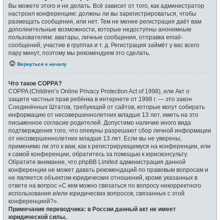
Вы можете этого и не делать. Всё зависит от того, как администратор
настроил конференцию: должны ли вы зарегистрироваться, чтобы
размещать сообщения, или нет. Тем не менее регистрация даёт вам
дополнительные возможности, которые недоступны анонимным
пользователям: аватары, личные сообщения, отправка email-
сообщений, участие в группах и т. д. Регистрация займёт у вас всего
пару минут, поэтому мы рекомендуем это сделать.
Вернуться к началу
Что такое COPPA?
COPPA (Children’s Online Privacy Protection Act of 1998), или Акт о
защите частных прав ребёнка в интернете от 1998 г. — это закон
Соединённых Штатов, требующий от сайтов, которые могут собирать
информацию от несовершеннолетних младше 13 лет, иметь на это
письменное согласие родителей. Допустимо наличие иного вида
подтверждения того, что опекуны разрешают сбор личной информации
от несовершеннолетних младше 13 лет. Если вы не уверены,
применимо ли это к вам, как к регистрирующемуся на конференции, или
к самой конференции, обратитесь за помощью к юрисконсульту.
Обратите внимание, что phpBB Limited администрация данной
конференции не может давать рекомендаций по правовым вопросам и
не является объектом юридических отношений, кроме указанных в
ответе на вопрос «С кем можно связаться по вопросу некорректного
использования и/или юридических вопросов, связанных с этой
конференцией?».
Примечание переводчика: в России данный акт не имеет
юридической силы.
.