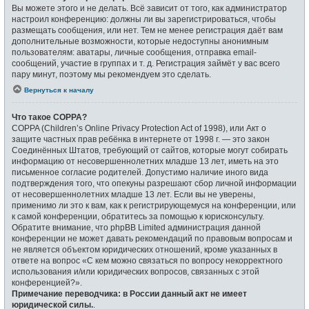
Вы можете этого и не делать. Всё зависит от того, как администратор
настроил конференцию: должны ли вы зарегистрироваться, чтобы
размещать сообщения, или нет. Тем не менее регистрация даёт вам
дополнительные возможности, которые недоступны анонимным
пользователям: аватары, личные сообщения, отправка email-
сообщений, участие в группах и т. д. Регистрация займёт у вас всего
пару минут, поэтому мы рекомендуем это сделать.
Вернуться к началу
Что такое COPPA?
COPPA (Children’s Online Privacy Protection Act of 1998), или Акт о
защите частных прав ребёнка в интернете от 1998 г. — это закон
Соединённых Штатов, требующий от сайтов, которые могут собирать
информацию от несовершеннолетних младше 13 лет, иметь на это
письменное согласие родителей. Допустимо наличие иного вида
подтверждения того, что опекуны разрешают сбор личной информации
от несовершеннолетних младше 13 лет. Если вы не уверены,
применимо ли это к вам, как к регистрирующемуся на конференции, или
к самой конференции, обратитесь за помощью к юрисконсульту.
Обратите внимание, что phpBB Limited администрация данной
конференции не может давать рекомендаций по правовым вопросам и
не является объектом юридических отношений, кроме указанных в
ответе на вопрос «С кем можно связаться по вопросу некорректного
использования и/или юридических вопросов, связанных с этой
конференцией?».
Примечание переводчика: в России данный акт не имеет
юридической силы.
.