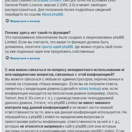
распространяется
phpBB Limited
. Оно доступно на условиях GNU
General Public Licence, версии 2 (GPL-2.0) и может свободно
распространяться. Для получения более подробных сведений
перейдите по ссылке
About phpBB
.
Вернуться к началу
Почему здесь нет такой-то функции?
Это программное обеспечение было создано и лицензировано phpBB
Limited. Если вы считаете, что какая-то функция должна быть
добавлена, посетите
Центр идей phpBB
, где можно отдать свой голос
за уже поданные идеи или предложить собственные.
Вернуться к началу
С кем можно связаться по вопросу некорректного использования и/
или юридических вопросов, связанных с этой конференцией?
Вы можете связаться с любым из администраторов, перечисленных в
списке на странице «Наша команда». Если вы не получили ответа,
свяжитесь с владельцем домена (сделайте
whois lookup
) или, если
конференция находится на бесплатном домене (например, chat.ru,
Yahoo!, free.fr, f2s.com и т. п.), с руководством или техподдержкой
данного домена. Учтите, что phpBB Limited
не имеет никакого
контроля над данной конференцией
и не может нести никакой
ответственности за то, кем и как данная конференция используется. Не
обращайтесь к phpBB Limited по юридическим вопросам (о
приостановке работы конференции, ответственности за неё и т. д.),
которые
не относятся напрямую
к сайту phpBB.com или которые
частично относятся к программному обеспечению phpBB Limited. Если