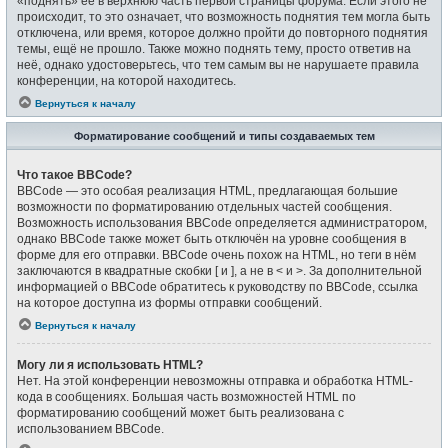
«поднять» её в верхнюю часть первой страницы форума. Если этого не
происходит, то это означает, что возможность поднятия тем могла быть
отключена, или время, которое должно пройти до повторного поднятия
темы, ещё не прошло. Также можно поднять тему, просто ответив на
неё, однако удостоверьтесь, что тем самым вы не нарушаете правила
конференции, на которой находитесь.
Вернуться к началу
Форматирование сообщений и типы создаваемых тем
Что такое BBCode?
BBCode — это особая реализация HTML, предлагающая большие
возможности по форматированию отдельных частей сообщения.
Возможность использования BBCode определяется администратором,
однако BBCode также может быть отключён на уровне сообщения в
форме для его отправки. BBCode очень похож на HTML, но теги в нём
заключаются в квадратные скобки [ и ], а не в < и >. За дополнительной
информацией о BBCode обратитесь к руководству по BBCode, ссылка
на которое доступна из формы отправки сообщений.
Вернуться к началу
Могу ли я использовать HTML?
Нет. На этой конференции невозможны отправка и обработка HTML-
кода в сообщениях. Большая часть возможностей HTML по
форматированию сообщений может быть реализована с
использованием BBCode.