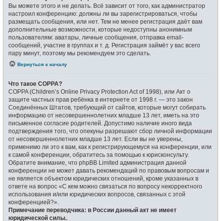
Вы можете этого и не делать. Всё зависит от того, как администратор
настроил конференцию: должны ли вы зарегистрироваться, чтобы
размещать сообщения, или нет. Тем не менее регистрация даёт вам
дополнительные возможности, которые недоступны анонимным
пользователям: аватары, личные сообщения, отправка email-
сообщений, участие в группах и т. д. Регистрация займёт у вас всего
пару минут, поэтому мы рекомендуем это сделать.
Вернуться к началу
Что такое COPPA?
COPPA (Children’s Online Privacy Protection Act of 1998), или Акт о
защите частных прав ребёнка в интернете от 1998 г. — это закон
Соединённых Штатов, требующий от сайтов, которые могут собирать
информацию от несовершеннолетних младше 13 лет, иметь на это
письменное согласие родителей. Допустимо наличие иного вида
подтверждения того, что опекуны разрешают сбор личной информации
от несовершеннолетних младше 13 лет. Если вы не уверены,
применимо ли это к вам, как к регистрирующемуся на конференции, или
к самой конференции, обратитесь за помощью к юрисконсульту.
Обратите внимание, что phpBB Limited администрация данной
конференции не может давать рекомендаций по правовым вопросам и
не является объектом юридических отношений, кроме указанных в
ответе на вопрос «С кем можно связаться по вопросу некорректного
использования и/или юридических вопросов, связанных с этой
конференцией?».
Примечание переводчика: в России данный акт не имеет
юридической силы.
.