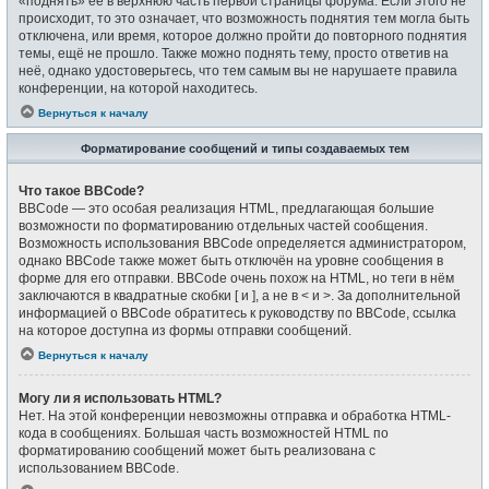
«поднять» её в верхнюю часть первой страницы форума. Если этого не
происходит, то это означает, что возможность поднятия тем могла быть
отключена, или время, которое должно пройти до повторного поднятия
темы, ещё не прошло. Также можно поднять тему, просто ответив на
неё, однако удостоверьтесь, что тем самым вы не нарушаете правила
конференции, на которой находитесь.
Вернуться к началу
Форматирование сообщений и типы создаваемых тем
Что такое BBCode?
BBCode — это особая реализация HTML, предлагающая большие
возможности по форматированию отдельных частей сообщения.
Возможность использования BBCode определяется администратором,
однако BBCode также может быть отключён на уровне сообщения в
форме для его отправки. BBCode очень похож на HTML, но теги в нём
заключаются в квадратные скобки [ и ], а не в < и >. За дополнительной
информацией о BBCode обратитесь к руководству по BBCode, ссылка
на которое доступна из формы отправки сообщений.
Вернуться к началу
Могу ли я использовать HTML?
Нет. На этой конференции невозможны отправка и обработка HTML-
кода в сообщениях. Большая часть возможностей HTML по
форматированию сообщений может быть реализована с
использованием BBCode.