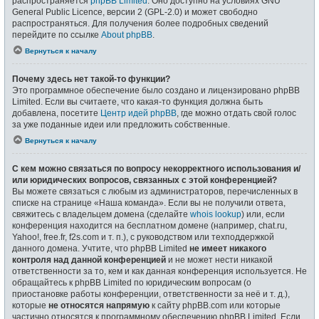
распространяется
phpBB Limited
. Оно доступно на условиях GNU
General Public Licence, версии 2 (GPL-2.0) и может свободно
распространяться. Для получения более подробных сведений
перейдите по ссылке
About phpBB
.
Вернуться к началу
Почему здесь нет такой-то функции?
Это программное обеспечение было создано и лицензировано phpBB
Limited. Если вы считаете, что какая-то функция должна быть
добавлена, посетите
Центр идей phpBB
, где можно отдать свой голос
за уже поданные идеи или предложить собственные.
Вернуться к началу
С кем можно связаться по вопросу некорректного использования и/
или юридических вопросов, связанных с этой конференцией?
Вы можете связаться с любым из администраторов, перечисленных в
списке на странице «Наша команда». Если вы не получили ответа,
свяжитесь с владельцем домена (сделайте
whois lookup
) или, если
конференция находится на бесплатном домене (например, chat.ru,
Yahoo!, free.fr, f2s.com и т. п.), с руководством или техподдержкой
данного домена. Учтите, что phpBB Limited
не имеет никакого
контроля над данной конференцией
и не может нести никакой
ответственности за то, кем и как данная конференция используется. Не
обращайтесь к phpBB Limited по юридическим вопросам (о
приостановке работы конференции, ответственности за неё и т. д.),
которые
не относятся напрямую
к сайту phpBB.com или которые
частично относятся к программному обеспечению phpBB Limited. Если