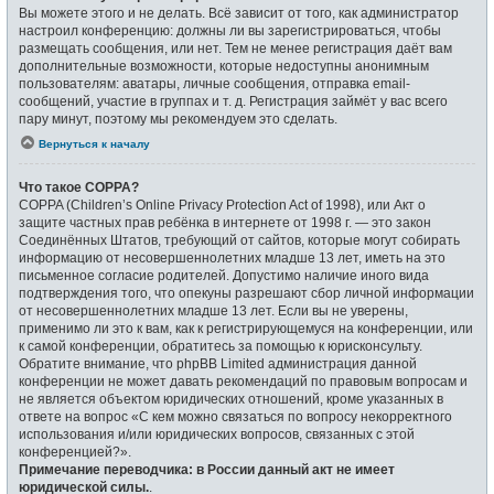
Вы можете этого и не делать. Всё зависит от того, как администратор
настроил конференцию: должны ли вы зарегистрироваться, чтобы
размещать сообщения, или нет. Тем не менее регистрация даёт вам
дополнительные возможности, которые недоступны анонимным
пользователям: аватары, личные сообщения, отправка email-
сообщений, участие в группах и т. д. Регистрация займёт у вас всего
пару минут, поэтому мы рекомендуем это сделать.
Вернуться к началу
Что такое COPPA?
COPPA (Children’s Online Privacy Protection Act of 1998), или Акт о
защите частных прав ребёнка в интернете от 1998 г. — это закон
Соединённых Штатов, требующий от сайтов, которые могут собирать
информацию от несовершеннолетних младше 13 лет, иметь на это
письменное согласие родителей. Допустимо наличие иного вида
подтверждения того, что опекуны разрешают сбор личной информации
от несовершеннолетних младше 13 лет. Если вы не уверены,
применимо ли это к вам, как к регистрирующемуся на конференции, или
к самой конференции, обратитесь за помощью к юрисконсульту.
Обратите внимание, что phpBB Limited администрация данной
конференции не может давать рекомендаций по правовым вопросам и
не является объектом юридических отношений, кроме указанных в
ответе на вопрос «С кем можно связаться по вопросу некорректного
использования и/или юридических вопросов, связанных с этой
конференцией?».
Примечание переводчика: в России данный акт не имеет
юридической силы.
.