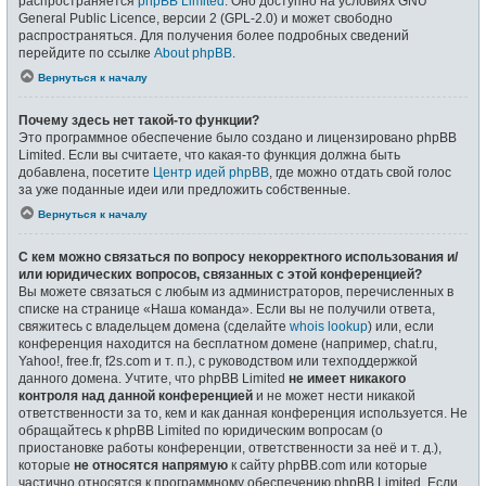
распространяется
phpBB Limited
. Оно доступно на условиях GNU
General Public Licence, версии 2 (GPL-2.0) и может свободно
распространяться. Для получения более подробных сведений
перейдите по ссылке
About phpBB
.
Вернуться к началу
Почему здесь нет такой-то функции?
Это программное обеспечение было создано и лицензировано phpBB
Limited. Если вы считаете, что какая-то функция должна быть
добавлена, посетите
Центр идей phpBB
, где можно отдать свой голос
за уже поданные идеи или предложить собственные.
Вернуться к началу
С кем можно связаться по вопросу некорректного использования и/
или юридических вопросов, связанных с этой конференцией?
Вы можете связаться с любым из администраторов, перечисленных в
списке на странице «Наша команда». Если вы не получили ответа,
свяжитесь с владельцем домена (сделайте
whois lookup
) или, если
конференция находится на бесплатном домене (например, chat.ru,
Yahoo!, free.fr, f2s.com и т. п.), с руководством или техподдержкой
данного домена. Учтите, что phpBB Limited
не имеет никакого
контроля над данной конференцией
и не может нести никакой
ответственности за то, кем и как данная конференция используется. Не
обращайтесь к phpBB Limited по юридическим вопросам (о
приостановке работы конференции, ответственности за неё и т. д.),
которые
не относятся напрямую
к сайту phpBB.com или которые
частично относятся к программному обеспечению phpBB Limited. Если