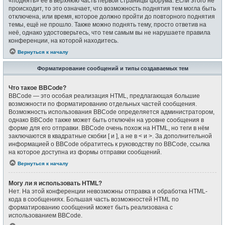
«поднять» её в верхнюю часть первой страницы форума. Если этого не
происходит, то это означает, что возможность поднятия тем могла быть
отключена, или время, которое должно пройти до повторного поднятия
темы, ещё не прошло. Также можно поднять тему, просто ответив на
неё, однако удостоверьтесь, что тем самым вы не нарушаете правила
конференции, на которой находитесь.
Вернуться к началу
Форматирование сообщений и типы создаваемых тем
Что такое BBCode?
BBCode — это особая реализация HTML, предлагающая большие
возможности по форматированию отдельных частей сообщения.
Возможность использования BBCode определяется администратором,
однако BBCode также может быть отключён на уровне сообщения в
форме для его отправки. BBCode очень похож на HTML, но теги в нём
заключаются в квадратные скобки [ и ], а не в < и >. За дополнительной
информацией о BBCode обратитесь к руководству по BBCode, ссылка
на которое доступна из формы отправки сообщений.
Вернуться к началу
Могу ли я использовать HTML?
Нет. На этой конференции невозможны отправка и обработка HTML-
кода в сообщениях. Большая часть возможностей HTML по
форматированию сообщений может быть реализована с
использованием BBCode.