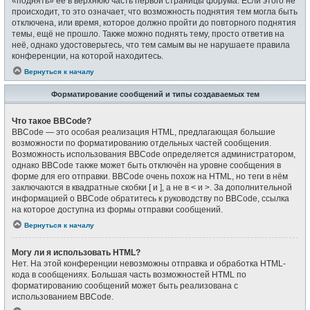
«поднять» её в верхнюю часть первой страницы форума. Если этого не
происходит, то это означает, что возможность поднятия тем могла быть
отключена, или время, которое должно пройти до повторного поднятия
темы, ещё не прошло. Также можно поднять тему, просто ответив на
неё, однако удостоверьтесь, что тем самым вы не нарушаете правила
конференции, на которой находитесь.
Вернуться к началу
Форматирование сообщений и типы создаваемых тем
Что такое BBCode?
BBCode — это особая реализация HTML, предлагающая большие
возможности по форматированию отдельных частей сообщения.
Возможность использования BBCode определяется администратором,
однако BBCode также может быть отключён на уровне сообщения в
форме для его отправки. BBCode очень похож на HTML, но теги в нём
заключаются в квадратные скобки [ и ], а не в < и >. За дополнительной
информацией о BBCode обратитесь к руководству по BBCode, ссылка
на которое доступна из формы отправки сообщений.
Вернуться к началу
Могу ли я использовать HTML?
Нет. На этой конференции невозможны отправка и обработка HTML-
кода в сообщениях. Большая часть возможностей HTML по
форматированию сообщений может быть реализована с
использованием BBCode.