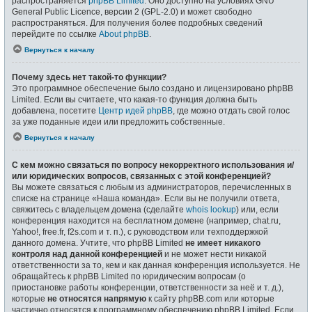
распространяется
phpBB Limited
. Оно доступно на условиях GNU
General Public Licence, версии 2 (GPL-2.0) и может свободно
распространяться. Для получения более подробных сведений
перейдите по ссылке
About phpBB
.
Вернуться к началу
Почему здесь нет такой-то функции?
Это программное обеспечение было создано и лицензировано phpBB
Limited. Если вы считаете, что какая-то функция должна быть
добавлена, посетите
Центр идей phpBB
, где можно отдать свой голос
за уже поданные идеи или предложить собственные.
Вернуться к началу
С кем можно связаться по вопросу некорректного использования и/
или юридических вопросов, связанных с этой конференцией?
Вы можете связаться с любым из администраторов, перечисленных в
списке на странице «Наша команда». Если вы не получили ответа,
свяжитесь с владельцем домена (сделайте
whois lookup
) или, если
конференция находится на бесплатном домене (например, chat.ru,
Yahoo!, free.fr, f2s.com и т. п.), с руководством или техподдержкой
данного домена. Учтите, что phpBB Limited
не имеет никакого
контроля над данной конференцией
и не может нести никакой
ответственности за то, кем и как данная конференция используется. Не
обращайтесь к phpBB Limited по юридическим вопросам (о
приостановке работы конференции, ответственности за неё и т. д.),
которые
не относятся напрямую
к сайту phpBB.com или которые
частично относятся к программному обеспечению phpBB Limited. Если