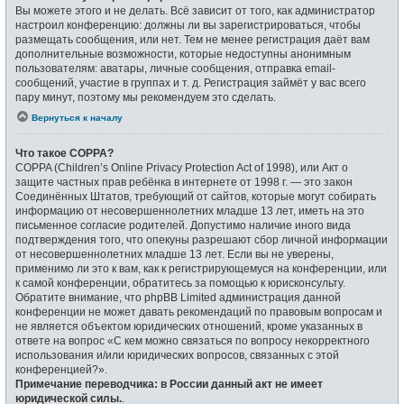
Вы можете этого и не делать. Всё зависит от того, как администратор
настроил конференцию: должны ли вы зарегистрироваться, чтобы
размещать сообщения, или нет. Тем не менее регистрация даёт вам
дополнительные возможности, которые недоступны анонимным
пользователям: аватары, личные сообщения, отправка email-
сообщений, участие в группах и т. д. Регистрация займёт у вас всего
пару минут, поэтому мы рекомендуем это сделать.
Вернуться к началу
Что такое COPPA?
COPPA (Children’s Online Privacy Protection Act of 1998), или Акт о
защите частных прав ребёнка в интернете от 1998 г. — это закон
Соединённых Штатов, требующий от сайтов, которые могут собирать
информацию от несовершеннолетних младше 13 лет, иметь на это
письменное согласие родителей. Допустимо наличие иного вида
подтверждения того, что опекуны разрешают сбор личной информации
от несовершеннолетних младше 13 лет. Если вы не уверены,
применимо ли это к вам, как к регистрирующемуся на конференции, или
к самой конференции, обратитесь за помощью к юрисконсульту.
Обратите внимание, что phpBB Limited администрация данной
конференции не может давать рекомендаций по правовым вопросам и
не является объектом юридических отношений, кроме указанных в
ответе на вопрос «С кем можно связаться по вопросу некорректного
использования и/или юридических вопросов, связанных с этой
конференцией?».
Примечание переводчика: в России данный акт не имеет
юридической силы.
.