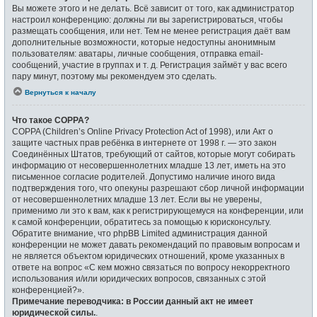
Вы можете этого и не делать. Всё зависит от того, как администратор
настроил конференцию: должны ли вы зарегистрироваться, чтобы
размещать сообщения, или нет. Тем не менее регистрация даёт вам
дополнительные возможности, которые недоступны анонимным
пользователям: аватары, личные сообщения, отправка email-
сообщений, участие в группах и т. д. Регистрация займёт у вас всего
пару минут, поэтому мы рекомендуем это сделать.
Вернуться к началу
Что такое COPPA?
COPPA (Children’s Online Privacy Protection Act of 1998), или Акт о
защите частных прав ребёнка в интернете от 1998 г. — это закон
Соединённых Штатов, требующий от сайтов, которые могут собирать
информацию от несовершеннолетних младше 13 лет, иметь на это
письменное согласие родителей. Допустимо наличие иного вида
подтверждения того, что опекуны разрешают сбор личной информации
от несовершеннолетних младше 13 лет. Если вы не уверены,
применимо ли это к вам, как к регистрирующемуся на конференции, или
к самой конференции, обратитесь за помощью к юрисконсульту.
Обратите внимание, что phpBB Limited администрация данной
конференции не может давать рекомендаций по правовым вопросам и
не является объектом юридических отношений, кроме указанных в
ответе на вопрос «С кем можно связаться по вопросу некорректного
использования и/или юридических вопросов, связанных с этой
конференцией?».
Примечание переводчика: в России данный акт не имеет
юридической силы.
.