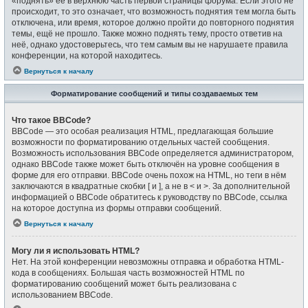
«поднять» её в верхнюю часть первой страницы форума. Если этого не
происходит, то это означает, что возможность поднятия тем могла быть
отключена, или время, которое должно пройти до повторного поднятия
темы, ещё не прошло. Также можно поднять тему, просто ответив на
неё, однако удостоверьтесь, что тем самым вы не нарушаете правила
конференции, на которой находитесь.
Вернуться к началу
Форматирование сообщений и типы создаваемых тем
Что такое BBCode?
BBCode — это особая реализация HTML, предлагающая большие
возможности по форматированию отдельных частей сообщения.
Возможность использования BBCode определяется администратором,
однако BBCode также может быть отключён на уровне сообщения в
форме для его отправки. BBCode очень похож на HTML, но теги в нём
заключаются в квадратные скобки [ и ], а не в < и >. За дополнительной
информацией о BBCode обратитесь к руководству по BBCode, ссылка
на которое доступна из формы отправки сообщений.
Вернуться к началу
Могу ли я использовать HTML?
Нет. На этой конференции невозможны отправка и обработка HTML-
кода в сообщениях. Большая часть возможностей HTML по
форматированию сообщений может быть реализована с
использованием BBCode.