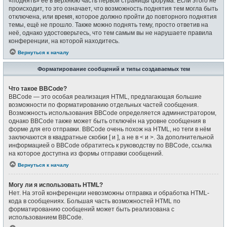
«поднять» её в верхнюю часть первой страницы форума. Если этого не
происходит, то это означает, что возможность поднятия тем могла быть
отключена, или время, которое должно пройти до повторного поднятия
темы, ещё не прошло. Также можно поднять тему, просто ответив на
неё, однако удостоверьтесь, что тем самым вы не нарушаете правила
конференции, на которой находитесь.
Вернуться к началу
Форматирование сообщений и типы создаваемых тем
Что такое BBCode?
BBCode — это особая реализация HTML, предлагающая большие
возможности по форматированию отдельных частей сообщения.
Возможность использования BBCode определяется администратором,
однако BBCode также может быть отключён на уровне сообщения в
форме для его отправки. BBCode очень похож на HTML, но теги в нём
заключаются в квадратные скобки [ и ], а не в < и >. За дополнительной
информацией о BBCode обратитесь к руководству по BBCode, ссылка
на которое доступна из формы отправки сообщений.
Вернуться к началу
Могу ли я использовать HTML?
Нет. На этой конференции невозможны отправка и обработка HTML-
кода в сообщениях. Большая часть возможностей HTML по
форматированию сообщений может быть реализована с
использованием BBCode.