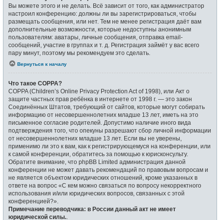
Вы можете этого и не делать. Всё зависит от того, как администратор
настроил конференцию: должны ли вы зарегистрироваться, чтобы
размещать сообщения, или нет. Тем не менее регистрация даёт вам
дополнительные возможности, которые недоступны анонимным
пользователям: аватары, личные сообщения, отправка email-
сообщений, участие в группах и т. д. Регистрация займёт у вас всего
пару минут, поэтому мы рекомендуем это сделать.
Вернуться к началу
Что такое COPPA?
COPPA (Children’s Online Privacy Protection Act of 1998), или Акт о
защите частных прав ребёнка в интернете от 1998 г. — это закон
Соединённых Штатов, требующий от сайтов, которые могут собирать
информацию от несовершеннолетних младше 13 лет, иметь на это
письменное согласие родителей. Допустимо наличие иного вида
подтверждения того, что опекуны разрешают сбор личной информации
от несовершеннолетних младше 13 лет. Если вы не уверены,
применимо ли это к вам, как к регистрирующемуся на конференции, или
к самой конференции, обратитесь за помощью к юрисконсульту.
Обратите внимание, что phpBB Limited администрация данной
конференции не может давать рекомендаций по правовым вопросам и
не является объектом юридических отношений, кроме указанных в
ответе на вопрос «С кем можно связаться по вопросу некорректного
использования и/или юридических вопросов, связанных с этой
конференцией?».
Примечание переводчика: в России данный акт не имеет
юридической силы.
.