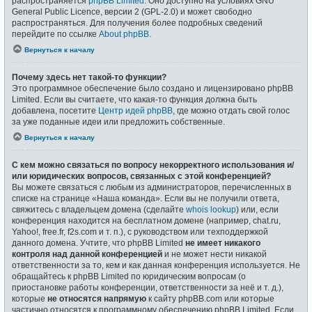
распространяется
phpBB Limited
. Оно доступно на условиях GNU
General Public Licence, версии 2 (GPL-2.0) и может свободно
распространяться. Для получения более подробных сведений
перейдите по ссылке
About phpBB
.
Вернуться к началу
Почему здесь нет такой-то функции?
Это программное обеспечение было создано и лицензировано phpBB
Limited. Если вы считаете, что какая-то функция должна быть
добавлена, посетите
Центр идей phpBB
, где можно отдать свой голос
за уже поданные идеи или предложить собственные.
Вернуться к началу
С кем можно связаться по вопросу некорректного использования и/
или юридических вопросов, связанных с этой конференцией?
Вы можете связаться с любым из администраторов, перечисленных в
списке на странице «Наша команда». Если вы не получили ответа,
свяжитесь с владельцем домена (сделайте
whois lookup
) или, если
конференция находится на бесплатном домене (например, chat.ru,
Yahoo!, free.fr, f2s.com и т. п.), с руководством или техподдержкой
данного домена. Учтите, что phpBB Limited
не имеет никакого
контроля над данной конференцией
и не может нести никакой
ответственности за то, кем и как данная конференция используется. Не
обращайтесь к phpBB Limited по юридическим вопросам (о
приостановке работы конференции, ответственности за неё и т. д.),
которые
не относятся напрямую
к сайту phpBB.com или которые
частично относятся к программному обеспечению phpBB Limited. Если